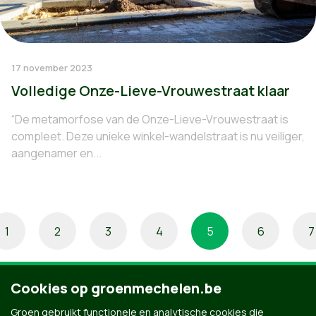
17 november 2023
Volledige Onze-Lieve-Vrouwestraat klaar
“De metamorfose van de Onze-Lieve-Vrouwestraat is
compleet. Deze unieke winkel-wandelstraat is nu veiliger,
aangenamer en...
1
2
3
4
5
6
7
Cookies op groenmechelen.be
Groen gebruikt functionele en analytische cookies die