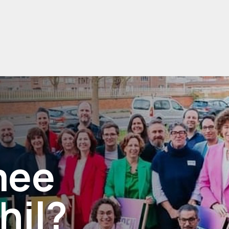
mee
hil?