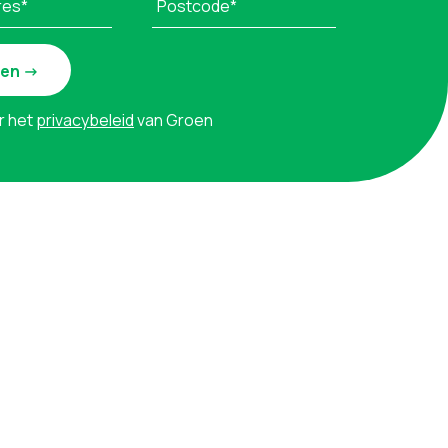
res*
Postcode*
r het
privacybeleid
van Groen