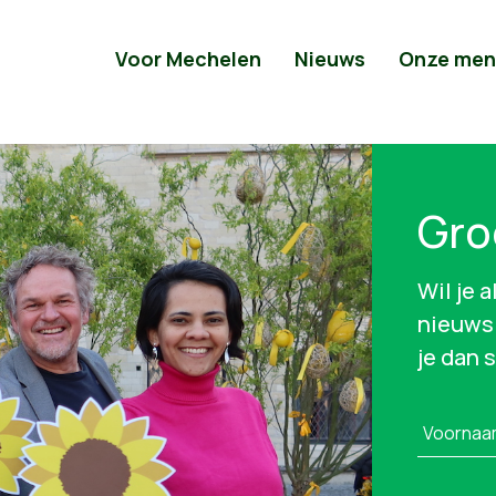
Voor Mechelen
Nieuws
Onze men
Gro
Wil je 
nieuws 
je dan 
Voornaa