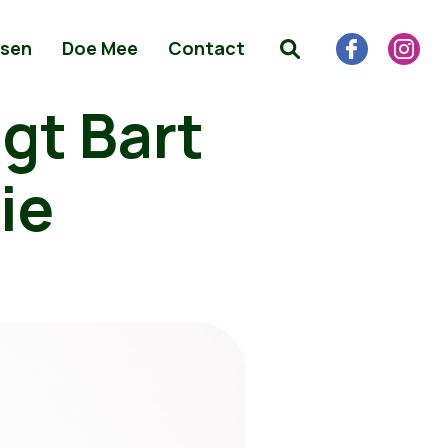
sen
Doe Mee
Contact
gt Bart
ie