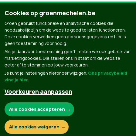
Cookies op groenmechelen.be
Groen gebruikt functionele en analytische cookies die
noodzakelijk zijn om de website goed te laten functioneren.
Deze cookies verwerken geen persoonsgegevens en hier is
geen toestemming voor nodig.
Als je daarvoor toestemming geeft, maken we ook gebruik van
marketingcookies. Die stellen ons in staat om de website
beter af te stemmen op jouw voorkeuren.
Je kunt je instellingen hieronder wijzigen.
Ons privacybeleid
vind je hier
.
Voorkeuren aanpassen
Groen.be
Noodzakelijke cookies:
Alle cookies accepteren
Contact
Privacybeleid
Functionele en analytische cookies:
Alle cookies weigeren
© Copyright Groen 2026 | Gemaakt met
NationBuilder
| Gebouwd door
Tectonica