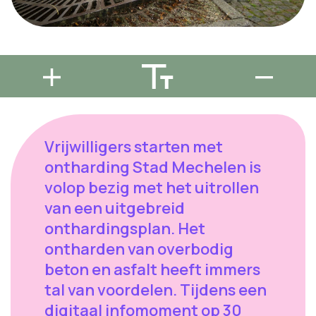
Vrijwilligers starten met
ontharding Stad Mechelen is
volop bezig met het uitrollen
van een uitgebreid
onthardingsplan. Het
ontharden van overbodig
beton en asfalt heeft immers
tal van voordelen. Tijdens een
digitaal infomoment op 30