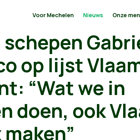
Voor Mechelen
Nieuws
Onze men
 schepen Gabrie
o op lijst Vlaa
nt: “Wat we in
n doen, ook Vl
k maken”