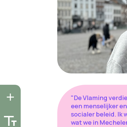
"De Vlaming verdi
een menselijker en
socialer beleid. Ik w
wat we in Mechele