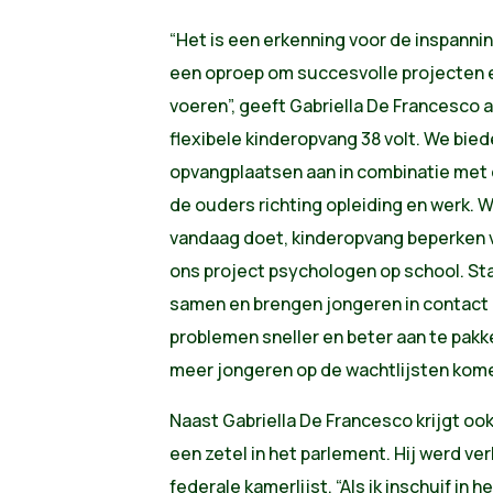
“Het is een erkenning voor de inspannin
een oproep om succesvolle projecten e
voeren”, geeft Gabriella De Francesco 
flexibele kinderopvang 38 volt. We bied
opvangplaatsen aan in combinatie met 
de ouders richting opleiding en werk. 
vandaag doet, kinderopvang beperken
ons project psychologen op school. St
samen en brengen jongeren in contac
problemen sneller en beter aan te pak
meer jongeren op de wachtlijsten kome
Naast Gabriella De Francesco krijgt ook
een zetel in het parlement. Hij werd ve
federale kamerlijst. “Als ik inschuif in h