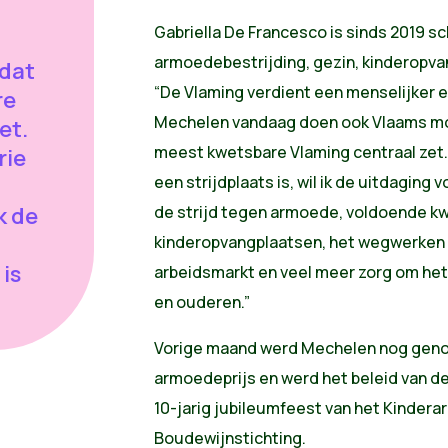
Gabriella De Francesco is sinds 2019 s
armoedebestrijding, gezin, kinderopvang
 dat
“De Vlaming verdient een menselijker en 
re
Mechelen vandaag doen ook Vlaams mog
et.
meest kwetsbare Vlaming centraal zet. E
rie
een strijdplaats is, wil ik de uitdaging 
ik de
de strijd tegen armoede, voldoende kw
kinderopvangplaatsen, het wegwerken v
is
arbeidsmarkt en veel meer zorg om het
en ouderen.”
Vorige maand werd Mechelen nog geno
armoedeprijs en werd het beleid van de
10-jarig jubileumfeest van het Kinder
Boudewijnstichting.