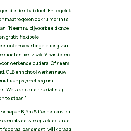
gen die de stad doet. En tegelijk
n maatregelen ook ruimer in te
aan. “Neem nu bijvoorbeeld onze
en gratis flexibele
een intensieve begeleiding van
We moeten niet zoals Vlaanderen
 voor werkende ouders. Of neem
ad, CLB en school werken nauw
t met een psycholoog om
ken. We voorkomen zo dat nog
n te staan.”
 schepen Björn Siffer de kans op
rkozen als eerste opvolger op de
et federaal parlement, wil ik graag