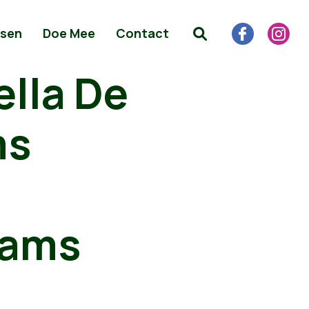
sen
Doe Mee
Contact
lla De
ms
aams