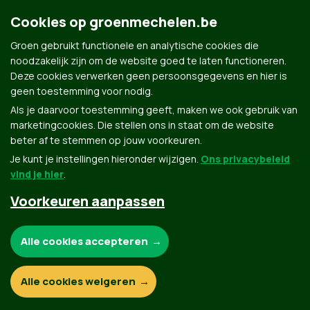
Cookies op groenmechelen.be
Groen gebruikt functionele en analytische cookies die
noodzakelijk zijn om de website goed te laten functioneren.
Deze cookies verwerken geen persoonsgegevens en hier is
geen toestemming voor nodig.
Als je daarvoor toestemming geeft, maken we ook gebruik van
marketingcookies. Die stellen ons in staat om de website
beter af te stemmen op jouw voorkeuren.
Je kunt je instellingen hieronder wijzigen.
Ons privacybeleid
vind je hier
.
Voorkeuren aanpassen
Groen.be
Noodzakelijke cookies:
Alle cookies accepteren
Contact
Privacybeleid
Functionele en analytische cookies:
Alle cookies weigeren
© Copyright Groen 2026 | Gemaakt met
NationBuilder
| Gebouwd door
Tectonica