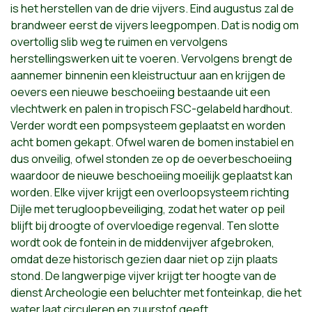
is het herstellen van de drie vijvers. Eind augustus zal de
brandweer eerst de vijvers leegpompen. Dat is nodig om
overtollig slib weg te ruimen en vervolgens
herstellingswerken uit te voeren. Vervolgens brengt de
aannemer binnenin een kleistructuur aan en krijgen de
oevers een nieuwe beschoeiing bestaande uit een
vlechtwerk en palen in tropisch FSC-gelabeld hardhout.
Verder wordt een pompsysteem geplaatst en worden
acht bomen gekapt. Ofwel waren de bomen instabiel en
dus onveilig, ofwel stonden ze op de oeverbeschoeiing
waardoor de nieuwe beschoeiing moeilijk geplaatst kan
worden. Elke vijver krijgt een overloopsysteem richting
Dijle met terugloopbeveiliging, zodat het water op peil
blijft bij droogte of overvloedige regenval. Ten slotte
wordt ook de fontein in de middenvijver afgebroken,
omdat deze historisch gezien daar niet op zijn plaats
stond. De langwerpige vijver krijgt ter hoogte van de
dienst Archeologie een beluchter met fonteinkap, die het
water laat circuleren en zuurstof geeft.