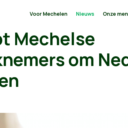
Voor Mechelen
Nieuws
Onze men
pt Mechelse
knemers om Ne
nen