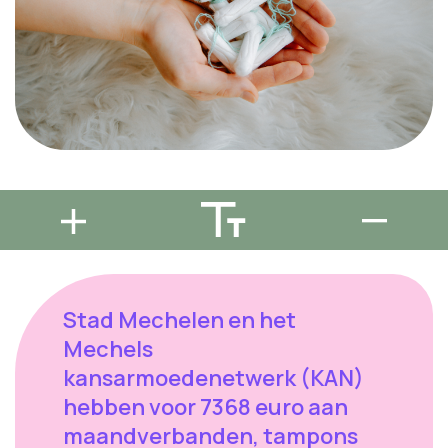
Stad Mechelen en het
Mechels
kansarmoedenetwerk (KAN)
hebben voor 7368 euro aan
maandverbanden, tampons