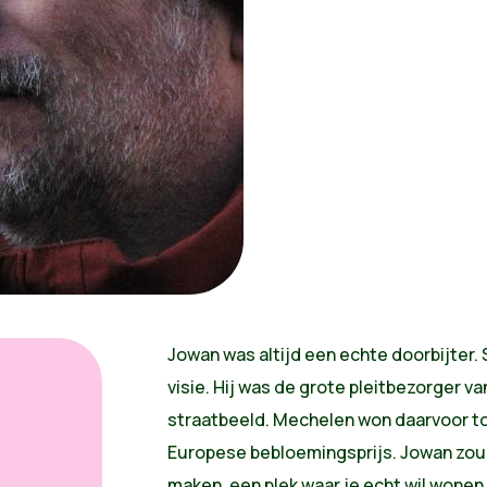
Jowan was altijd een echte doorbijter. 
visie. Hij was de grote pleitbezorger v
straatbeeld. Mechelen won daarvoor toe
Europese bebloemingsprijs. Jowan zou
maken, een plek waar je echt wil wonen