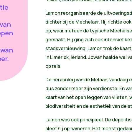
tie
Lamon reorganiseerde de uitvoeringsdi
dichter bij de Mechelaar. Hij richtte ook
 van
op, waar meteen de typische Mechelse
epen
gemaakt. Hij ging zich ook intensief b
stadsvernieuwing. Lamon trok de kaart 
owan
in Limerick, Ierland. Jowan haalde wel v
er.
op reis.
De heraanleg van de Melaan, vandaag ee
dus zonder meer zijn verdienste. En va
kaart van het open leggen van vlieten, 
biodiversiteit én de esthetiek van de s
Lamon was ook principieel. De depoliti
bleef hij op hameren. Het moest gedaan