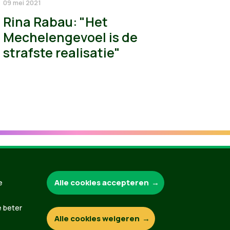
09 mei 2021
Rina Rabau: "Het
Mechelengevoel is de
strafste realisatie"
Alle cookies accepteren
Groen.be
e
e beter
Alle cookies weigeren