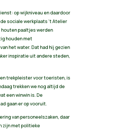
enst: op wijkniveau en daardoor
 de sociale werkplaats ‘t Atelier
 houten paaltjes werden
ezig houden met
van het water. Dat had hij gezien
aker inspiratie uit andere steden,
n trekpleister voor toeristen, is
ndaag trekken we nog altijd de
wat een winwin is. De
tad gaan er op vooruit.
sering van personeelszaken, daar
 zijn met politieke