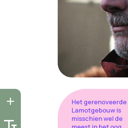
Het gerenoveerde
Lamotgebouw is
misschien wel de
meest in het oog