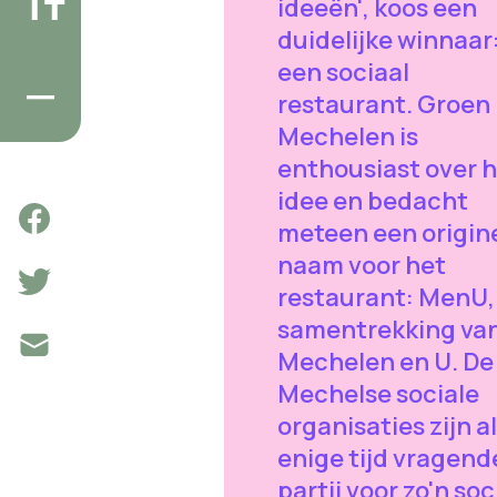
ideeën', koos een
duidelijke winnaar
een sociaal
restaurant. Groen
Mechelen is
enthousiast over 
idee en bedacht
meteen een origin
naam voor het
restaurant: MenU,
samentrekking va
Mechelen en U. De
Mechelse sociale
organisaties zijn al
enige tijd vragend
partij voor zo'n soc