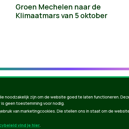
Groen Mechelen naar de
Klimaatmars van 5 oktober
ie noodzakelijk zijn om de website goed te laten functioneren. Dez
 is geen toestemming voor nodig.
bruik van marketingcookies. Die stellen ons in staat om de websit
ybeleid vind je hier
.
nBuilder
| Gebouwd door
Tectonica