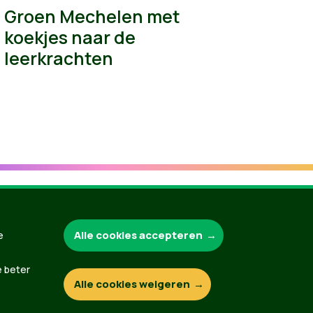
Groen Mechelen met
koekjes naar de
leerkrachten
Alle cookies accepteren
Groen.be
e
e beter
Alle cookies weigeren
Contact
Privacybeleid