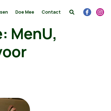
sen
Doe Mee
Contact
: MenU,
voor