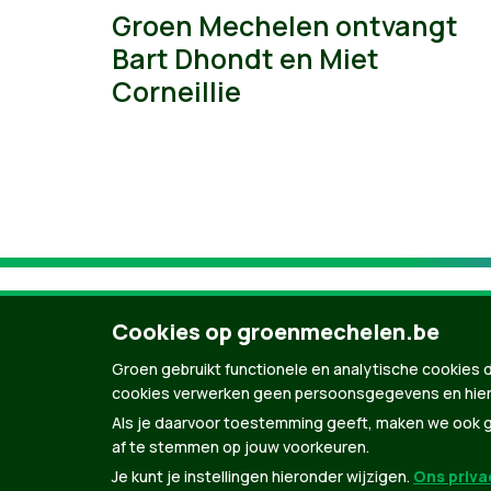
Groen Mechelen ontvangt
Bart Dhondt en Miet
Corneillie
Cookies op groenmechelen.be
Groen gebruikt functionele en analytische cookies d
cookies verwerken geen persoonsgegevens en hier
Als je daarvoor toestemming geeft, maken we ook ge
af te stemmen op jouw voorkeuren.
Je kunt je instellingen hieronder wijzigen.
Ons privac
© Copyright Groen 2026 | Gemaakt met
Natio