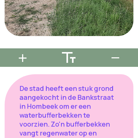
De stad heeft een stuk grond
aangekocht in de Bankstraat
in Hombeek om er een
waterbufferbekken te
voorzien. Zo'n bufferbekken
vangt regenwater op en