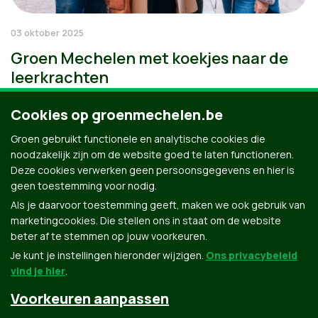
03 oktober 2025
Groen Mechelen met koekjes naar de
leerkrachten
Cookies op groenmechelen.be
Groen gebruikt functionele en analytische cookies die
noodzakelijk zijn om de website goed te laten functioneren.
Deze cookies verwerken geen persoonsgegevens en hier is
geen toestemming voor nodig.
Als je daarvoor toestemming geeft, maken we ook gebruik van
marketingcookies. Die stellen ons in staat om de website
beter af te stemmen op jouw voorkeuren.
Je kunt je instellingen hieronder wijzigen.
Ons privacybeleid
vind je hier
.
Voorkeuren aanpassen
Groen.be