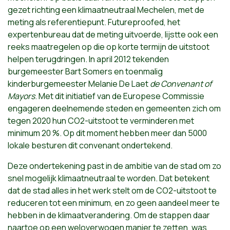
gezet richting een klimaatneutraal Mechelen, met de
meting als referentiepunt. Futureproofed, het
expertenbureau dat de meting uitvoerde, lijstte ook een
reeks maatregelen op die op korte termijn de uitstoot
helpen terugdringen. In april 2012 tekenden
burgemeester Bart Somers en toenmalig
kinderburgemeester Melanie De Laet
de Convenant of
Mayors
. Met dit initiatief van de Europese Commissie
engageren deelnemende steden en gemeenten zich om
tegen 2020 hun CO2-uitstoot te verminderen met
minimum 20 %. Op dit moment hebben meer dan 5000
lokale besturen dit convenant ondertekend.
Deze ondertekening past in de ambitie van de stad om zo
snel mogelijk klimaatneutraal te worden. Dat betekent
dat de stad alles in het werk stelt om de CO2-uitstoot te
reduceren tot een minimum, en zo geen aandeel meer te
hebben in de klimaatverandering. Om de stappen daar
naartoe op een weloverwogen manier te zetten, was