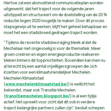
Hiertoe zal een alomvattend communicatieplan worden
uitgewerkt, dat het traject voor de volgende jaren
uitstippelt en structureert om de doelstelling van de 20 %
reductie tegen 2020 mogelijk te maken. Door dit proces
stapsgewijs uit te werken, blijft het geheel behapbaar en
moet het een stadsbreed gedragen traject worden.
"Tijdens de recente stadsbevraging bleek al dat de
Mechelaar niet ongevoelig is voor de thematiek. Meer
groen creëren en eigen energieproductie realiseren
bleken immers dé topprioriteiten. Bovendien kan men nu
al terecht bij een aantal vrijwilligersgroepen die zich
inzetten voor een klimaatvriendelijker Mechelen.
Mechelen Klimaatstad
(
www.mechelenklimaatstad.be/
) is wellicht het
bekendst, maar ook Transitie Mechelen
(
transitiemechelen.blogspot.be/
) is al een tijdje
actief. Het spreekt voor zicht dat dit ook in verdere
traject belangrijke partners zullen zijn", besluit schepen