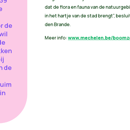
 39
dat de flora en fauna van de natuurgeb
e
in het hartje van de stad brengt”, besl
r de
den Brande.
wil
Meer info:
www.mechelen.be/boomz
de
kken
ij
n de
ruim
in