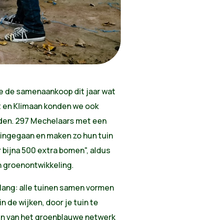
we de samenaankoop dit jaar wat
t en Klimaan konden we ook
den. 297 Mechelaars met een
d ingegaan en maken zo hun tuin
 bijna 500 extra bomen", aldus
n groenontwikkeling.
lang: alle tuinen samen vormen
n de wijken, door je tuin te
en van het groenblauwe netwerk