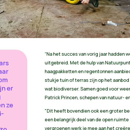
“Na het succes van vorig jaar hadden 
ars
uitgebreid. Met de hulp van Natuurpun
aar
haagpakketten en regentonnen aanbie
oom
stukje tuin of terras zijn op het aanbo
jn er
wat biodiverser. Samen goed voor weer
g
Patrick Princen, schepen van natuur- e
en ze
"Dit heeft bovendien ook een groter be
i-
een belangrijk deel van de open ruimte i
vergroenen werk je mee aan het creër