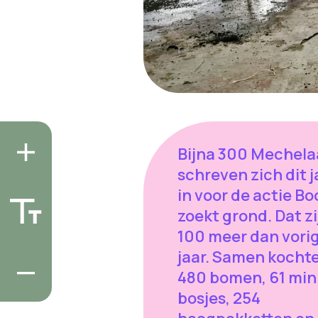
Bijna 300 Mechela
schreven zich dit j
in voor de actie B
zoekt grond. Dat zi
100 meer dan vori
jaar. Samen kocht
480 bomen, 61 min
bosjes, 254