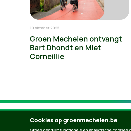
10 oktober 2025
Groen Mechelen ontvangt
Bart Dhondt en Miet
Corneillie
Cookies op groenmechelen.be
Groen gebruikt functionele en analytische cookies d