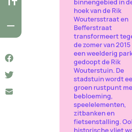
binnengebied in d
hoek van de Rik
Woutersstraat en
Befferstraat
transformeert teg
de zomer van 2015 
een weelderig park
gedoopt de Rik
Wouterstuin. De
stadstuin wordt e
groen rustpunt m
bebloeming,
speelelementen,
zitbanken en
fietsenstalling. Oo
historische vliet w