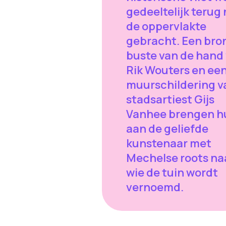
gedeeltelijk terug
de oppervlakte
gebracht. Een bro
buste van de hand
Rik Wouters en ee
muurschildering v
stadsartiest Gijs
Vanhee brengen h
aan de geliefde
kunstenaar met
Mechelse roots na
wie de tuin wordt
vernoemd.