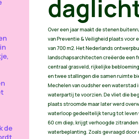
daglich
e
Over een jaar maakt de stenen buitenr
en
van Preventie & Veiligheid plaats voor 
in
van 700 m2. Het Nederlands ontwerpb
je,
landschapsarchitecten creëerde een f
centraal grasveld, rijkelijke bebloemi
en twee stallingen die samen ruimte b
en
Mechelen van oudsher een waterstad i
et
waterpartij te voorzien. De vliet die b
plaats stroomde maar later werd overwel
waterloop gedeeltelijk terug tot leven
60 cm diep, krijgt verhoogde zitrande
k de
waterbeplanting. Zoals gevraagd door
ordt