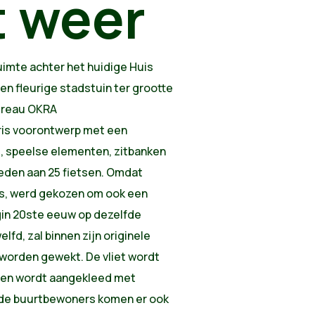
t weer
uimte achter het huidige Huis
een fleurige stadstuin ter grootte
ureau OKRA
ris voorontwerp met een
ng, speelse elementen, zitbanken
ieden aan 25 fietsen. Omdat
s, werd gekozen om ook een
egin 20ste eeuw op dezelfde
fd, zal binnen zijn originele
 worden gewekt. De vliet wordt
n en wordt aangekleed met
 de buurtbewoners komen er ook