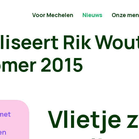
Voor Mechelen
Nieuws
Onze men
liseert Rik Wou
omer 2015
Vlietje 
 met
en