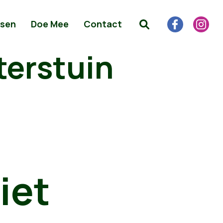
sen
Doe Mee
Contact
terstuin
ziet