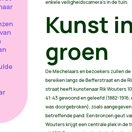
enkele veiligheidscamera's in de tuin.
 naar
Kunst in
nzen
 van
groen
n
an
ulde
De Mechelaars en bezoekers zullen de
bereiken langs de Befferstraat en de Ri
straat heeft kunstenaar Rik Wouters 10 j
ar
41-43 gewoond en geleefd (1882-1916; n
was doorgebroken), zoals aangegeven 
betreffende pand. Een bronzen geut van
Wouters krijgt een centrale plek in de 