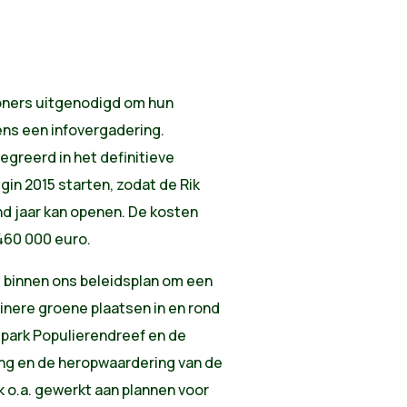
oners uitgenodigd om hun
ens een infovergadering.
greerd in het definitieve
gin 2015 starten, zodat de Rik
d jaar kan openen. De kosten
460 000 euro.
t binnen ons beleidsplan om een
inere groene plaatsen in en rond
 park Populierendreef en de
ring en de heropwaardering van de
ook o.a. gewerkt aan plannen voor