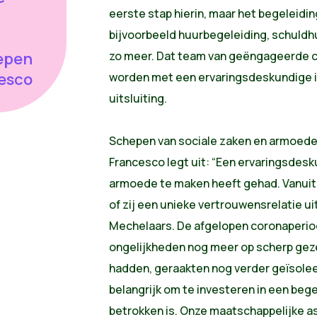
eerste stap hierin, maar het begeleid
bijvoorbeeld huurbegeleiding, schuldhu
epen
zo meer. Dat team van geëngageerde col
cesco
worden met een ervaringsdeskundige i
uitsluiting.
Schepen van sociale zaken en armoedeb
Francesco legt uit: “Een ervaringsdesk
armoede te maken heeft gehad. Vanuit d
of zij een unieke vertrouwensrelatie 
Mechelaars. De afgelopen coronaperio
ongelijkheden nog meer op scherp gezet
hadden, geraakten nog verder geïsoleer
belangrijk om te investeren in een bege
betrokken is. Onze maatschappelijke as