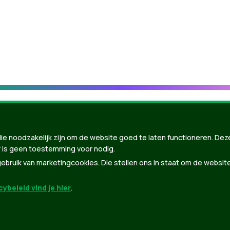
ie noodzakelijk zijn om de website goed te laten functioneren. Dez
 is geen toestemming voor nodig.
bruik van marketingcookies. Die stellen ons in staat om de websit
ybeleid vind je hier
.
nBuilder
| Gebouwd door
Tectonica