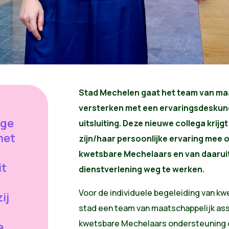
Stad Mechelen gaat het team van ma
versterken met een ervaringsdeskund
ige
uitsluiting. Deze nieuwe collega krij
met
zijn/haar persoonlijke ervaring mee 
kwetsbare Mechelaars en van daaruit
it
dienstverlening weg te werken.
Voor de individuele begeleiding van k
ij
stad een team van maatschappelijk assi
kwetsbare Mechelaars ondersteuning op
e