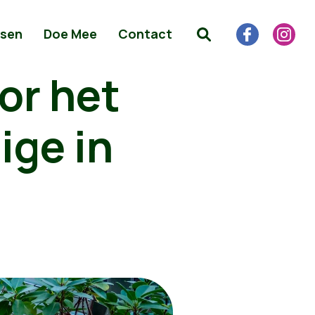
sen
Doe Mee
Contact
or het
ige in