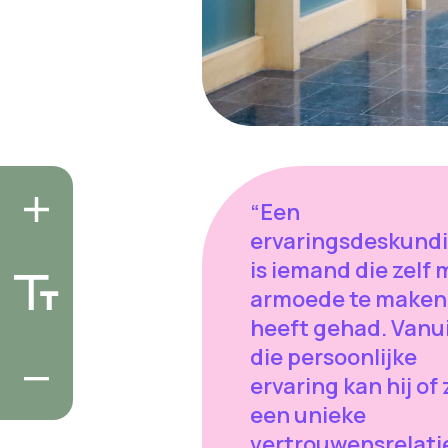
“Een
ervaringsdeskund
is iemand die zelf 
armoede te maken
heeft gehad. Vanu
die persoonlijke
ervaring kan hij of z
een unieke
vertrouwensrelati