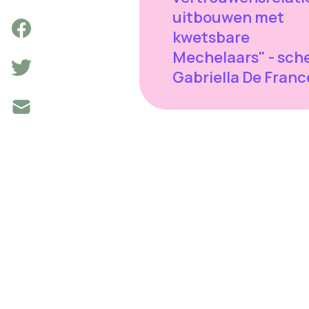
uitbouwen met
kwetsbare
Mechelaars" - sch
Gabriella De Fran