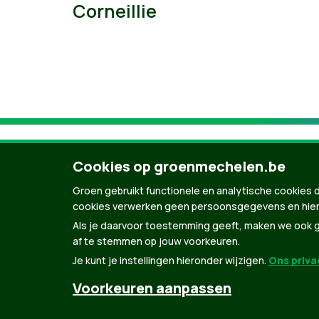
Corneillie
Cookies op groenmechelen.be
Groen gebruikt functionele en analytische cookies d
cookies verwerken geen persoonsgegevens en hier
Als je daarvoor toestemming geeft, maken we ook ge
af te stemmen op jouw voorkeuren.
Je kunt je instellingen hieronder wijzigen.
Ons privac
© Copyright Groen 2026 | Gemaakt met
Natio
Voorkeuren aanpassen