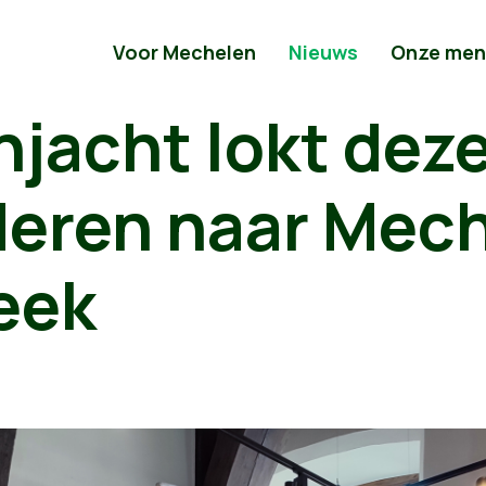
Voor Mechelen
Nieuws
Onze men
njacht lokt dez
deren naar Mec
eek