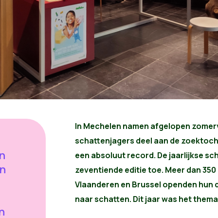
In Mechelen namen afgelopen zomerva
schattenjagers deel aan de zoektocht 
n
een absoluut record. De jaarlijkse sc
en
zeventiende editie toe. Meer dan 350
Vlaanderen en Brussel openden hun 
naar schatten. Dit jaar was het thema ‘V
n