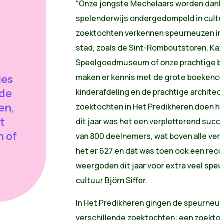
“Onze jongste Mechelaars worden dankz
spelenderwijs ondergedompeld in cult
zoektochten verkennen speurneuzen in
stad, zoals de Sint-Romboutstoren, Ka
Speelgoedmuseum of onze prachtige bi
ies
maken er kennis met de grote boekenco
 de
kinderafdeling en de prachtige archite
en,
zoektochten in Het Predikheren doen h
t
dit jaar was het een verpletterend su
 of
van 800 deelnemers, wat boven alle ver
het er 627 en dat was toen ook een re
weergoden dit jaar voor extra veel sp
cultuur Björn Siffer.
In Het Predikheren gingen de speurneu
verschillende zoektochten: een zoektoc