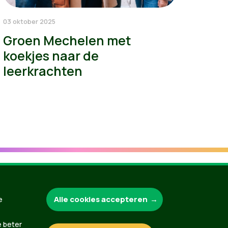
03 oktober 2025
Groen Mechelen met
koekjes naar de
leerkrachten
Alle cookies accepteren
e
Groen.be
e beter