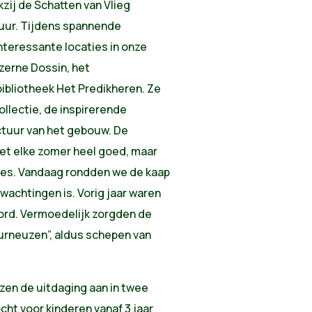
ij de Schatten van Vlieg
uur. Tijdens spannende
teressante locaties in onze
zerne Dossin, het
bliotheek Het Predikheren. Ze
llectie, de inspirerende
ctuur van het gebouw. De
et elke zomer heel goed, maar
cces. Vandaag rondden we de kaap
wachtingen is. Vorig jaar waren
cord. Vermoedelijk zorgden de
eurneuzen”, aldus schepen van
zen de uitdaging aan in twee
ht voor kinderen vanaf 3 jaar