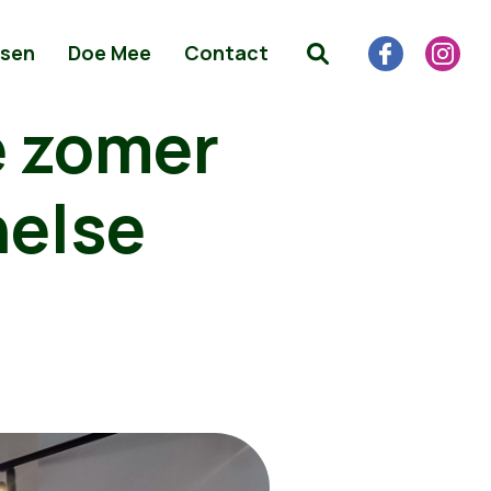
sen
Doe Mee
Contact
e zomer
helse