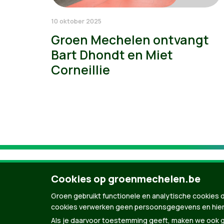
10 oktober 2025
Groen Mechelen ontvangt
Bart Dhondt en Miet
Corneillie
Cookies op groenmechelen.be
Groen gebruikt functionele en analytische cookies d
cookies verwerken geen persoonsgegevens en hier
Als je daarvoor toestemming geeft, maken we ook ge