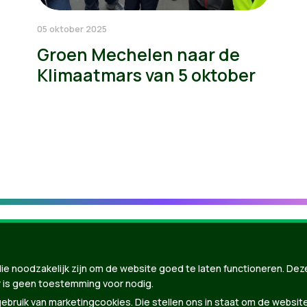
05 oktober 2025
Groen Mechelen naar de
Klimaatmars van 5 oktober
ie noodzakelijk zijn om de website goed te laten functioneren. Dez
 is geen toestemming voor nodig.
bruik van marketingcookies. Die stellen ons in staat om de websit