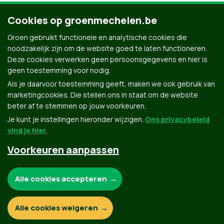
Cookies op groenmechelen.be
Groen gebruikt functionele en analytische cookies die
noodzakelijk zijn om de website goed te laten functioneren.
Deze cookies verwerken geen persoonsgegevens en hier is
geen toestemming voor nodig.
Als je daarvoor toestemming geeft, maken we ook gebruik van
marketingcookies. Die stellen ons in staat om de website
beter af te stemmen op jouw voorkeuren.
Je kunt je instellingen hieronder wijzigen.
Ons privacybeleid
vind je hier
.
Voorkeuren aanpassen
Groen.be
Noodzakelijke cookies:
Alle cookies accepteren
Contact
Privacybeleid
Functionele en analytische cookies:
Alle cookies weigeren
© Copyright Groen 2026 | Gemaakt met
NationBuilder
| Gebouwd door
Tectonica