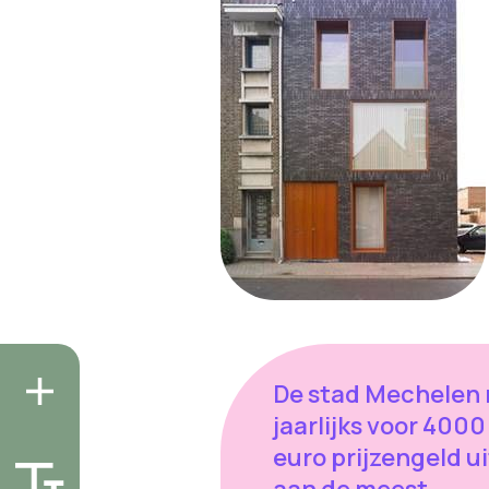
De stad Mechelen 
jaarlijks voor 4000
euro prijzengeld ui