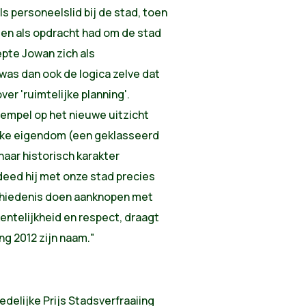
s personeelslid bij de stad, toen
en als opdracht had om de stad
epte Jowan zich als
was dan ook de logica zelve dat
er 'ruimtelijke planning'.
tempel op het nieuwe uitzicht
lijke eigendom (een geklasseerd
aar historisch karakter
deed hij met onze stad precies
schiedenis doen aanknopen met
kentelijkheid en respect, draagt
g 2012 zijn naam."
delijke Prijs Stadsverfraaiing