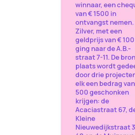
winnaar, een cheq
van € 1500 in
ontvangst nemen.
Zilver, met een
geldprijs van € 100
ging naar de A.B.-
straat 7-11. De bro
plaats wordt gede
door drie projecte
elk een bedrag van
500 geschonken
krijgen: de
Acaciastraat 67, d
Kleine
Nieuwedijkstraat 