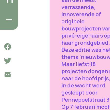
aan de meest
verrassende,
innoverende of
originele
bouwprojecten va
privé-eigenaars o
haar grondgebied.
Deze editie was he
thema 'nieuwbouw
Maar liefst 18
projecten dongen
naar de hoofdprijs,
in de wacht werd
gesleept door
Pennepoelstraat 3
Op 7 februari moc