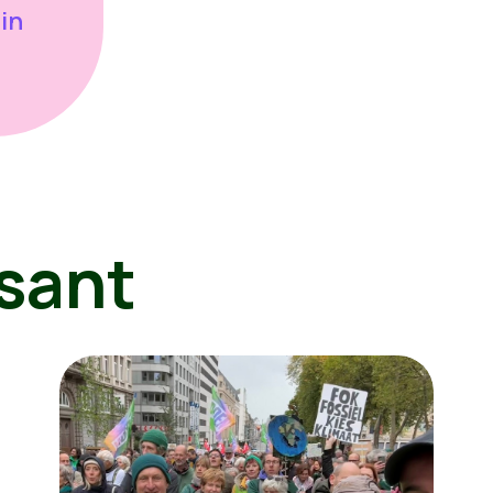
 in
sant