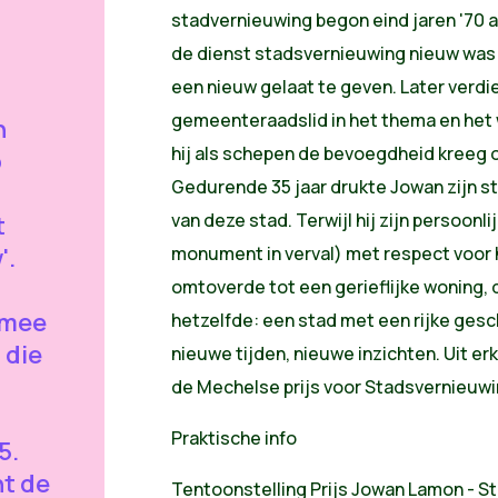
stadvernieuwing begon eind jaren '70 al
de dienst stadsvernieuwing nieuw was 
een nieuw gelaat te geven. Later verdi
gemeenteraadslid in het thema en het 
n
hij als schepen de bevoegdheid kreeg ov
p
Gedurende 35 jaar drukte Jowan zijn s
van deze stad. Terwijl hij zijn persoon
t
'.
monument in verval) met respect voor h
omtoverde tot een gerieflijke woning, 
 mee
hetzelfde: een stad met een rijke ge
 die
nieuwe tijden, nieuwe inzichten. Uit er
de Mechelse prijs voor Stadsvernieuwin
Praktische info
5.
ht de
Tentoonstelling Prijs Jowan Lamon - Ste