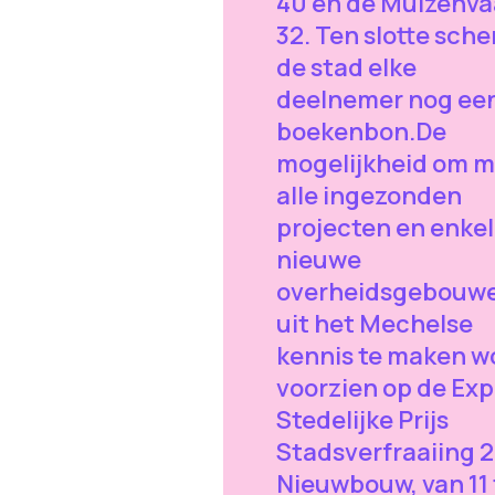
40 en de Muizenva
32. Ten slotte sch
de stad elke
deelnemer nog ee
boekenbon.De
mogelijkheid om m
alle ingezonden
projecten en enke
nieuwe
overheidsgebouw
uit het Mechelse
kennis te maken w
voorzien op de Ex
Stedelijke Prijs
Stadsverfraaiing 2
Nieuwbouw, van 11 