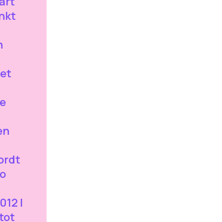
art
enkt
n
et
le
en
ordt
po
012 |
tot