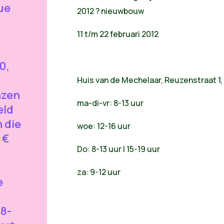
ue
2012 ? nieuwbouw
11 t/m 22 februari 2012
0,
Huis van de Mechelaar, Reuzenstraat 1
nzen
ma-di-vr: 8-13 uur
eld
n die
woe: 12-16 uur
 €
Do: 8-13 uur | 15-19 uur
za: 9-12 uur
e
38-