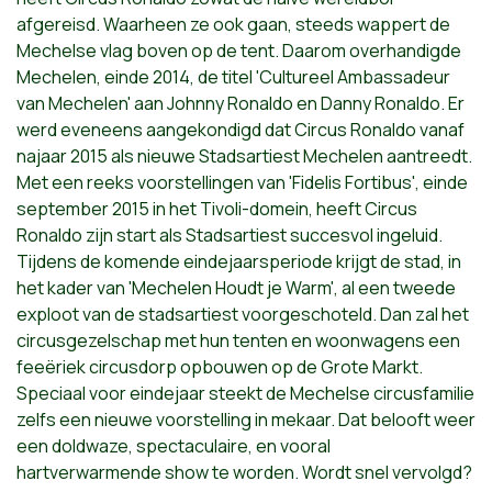
afgereisd. Waarheen ze ook gaan, steeds wappert de
Mechelse vlag boven op de tent. Daarom overhandigde
Mechelen, einde 2014, de titel 'Cultureel Ambassadeur
van Mechelen' aan Johnny Ronaldo en Danny Ronaldo. Er
werd eveneens aangekondigd dat Circus Ronaldo vanaf
najaar 2015 als nieuwe Stadsartiest Mechelen aantreedt.
Met een reeks voorstellingen van 'Fidelis Fortibus', einde
september 2015 in het Tivoli-domein, heeft Circus
Ronaldo zijn start als Stadsartiest succesvol ingeluid.
Tijdens de komende eindejaarsperiode krijgt de stad, in
het kader van 'Mechelen Houdt je Warm', al een tweede
exploot van de stadsartiest voorgeschoteld. Dan zal het
circusgezelschap met hun tenten en woonwagens een
feeëriek circusdorp opbouwen op de Grote Markt.
Speciaal voor eindejaar steekt de Mechelse circusfamilie
zelfs een nieuwe voorstelling in mekaar. Dat belooft weer
een doldwaze, spectaculaire, en vooral
hartverwarmende show te worden. Wordt snel vervolgd?