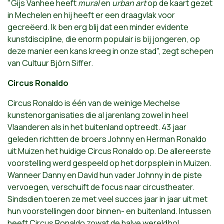
"Gijs Vanhee heeft
mural
en
urban art
op de kaart gezet
in Mechelen en hij heeft er een draagvlak voor
gecreëerd. Ik ben erg blij dat een minder evidente
kunstdiscipline, die enorm populair is bij jongeren, op
deze manier een kans kreeg in onze stad", zegt schepen
van Cultuur Björn Siffer.
Circus Ronaldo
Circus Ronaldo is één van de weinige Mechelse
kunstenorganisaties die al jarenlang zowel in heel
Vlaanderen als in het buitenland optreedt. 43 jaar
geleden richtten de broers Johnny en Herman Ronaldo
uit Muizen het huidige Circus Ronaldo op. De allereerste
voorstelling werd gespeeld op het dorpsplein in Muizen.
Wanneer Danny en David hun vader Johnny in de piste
vervoegen, verschuift de focus naar circustheater.
Sindsdien toeren ze met veel succes jaar in jaar uit met
hun voorstellingen door binnen- en buitenland. Intussen
heeft Circus Ronaldo zowat de halve wereldbol