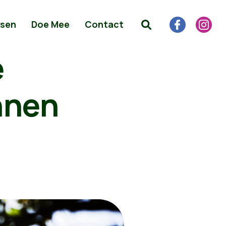
sen
Doe Mee
Contact
e
nnen