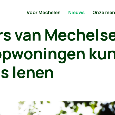
Voor Mechelen
Nieuws
Onze men
rs van Mechels
opwoningen ku
s lenen