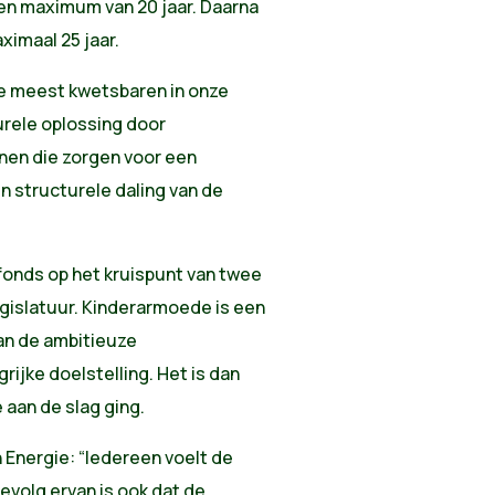
en maximum van 20 jaar. Daarna
imaal 25 jaar.
de meest kwetsbaren in onze
urele oplossing door
nen die zorgen voor een
n structurele daling van de
onds op het kruispunt van twee
egislatuur. Kinderarmoede is een
van de ambitieuze
rijke doelstelling. Het is dan
 aan de slag ging.
 Energie: “Iedereen voelt de
evolg ervan is ook dat de