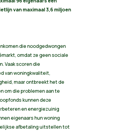
imaal 96 eigenaars een
etlijn van maximaal 3,6 miljoen
g inkomen die noodgedwongen
émarkt, omdat ze geen sociale
n. Vaak scoren die
d van woningkwaliteit,
gheid, maar ontbreekt het de
en om die problemen aan te
koopfonds kunnen deze
rbeteren en energiezuinig
nnen eigenaars hun woning
ijkse afbetaling uitstellen tot