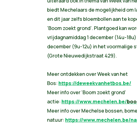
uiteraard ook in thema van Week van 
biedt Mechelaars de mogelijkheid om 
en dit jaar zelfs bloembollen aan te ko
‘
Boom
zoekt grond’. Plantgoed kan wo
vrijdagnamiddag 1 december (14u-18u)
december (9u-12u) in het voormalige 
(Grote Nieuwedijkstraat 429).
Meer ontdekken over Week van het
Bos:
https://deweekvanhetbos.be/
Meer info over ‘
Boom
zoekt grond’
actie:
https://www.mechelen.be/
bo
Meer info over Mechelse bossen, bom
natuur:
https://www.mechelen.be/na