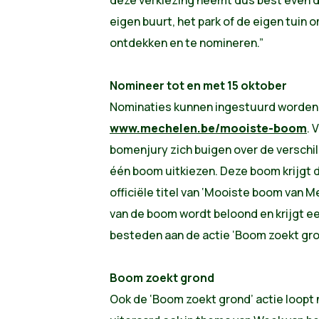
eigen buurt, het park of de eigen tuin
ontdekken en te nomineren.”
Nomineer tot en met 15 oktober
Nominaties kunnen ingestuurd worden t
www.mechelen.be/mooiste-boom
. 
bomenjury zich buigen over de verschi
één
boom
uitkiezen. Deze
boom
krijgt 
officiële titel van ‘
Mooiste
boom
van Me
van de
boom
wordt beloond en krijgt e
besteden aan de actie ‘
Boom
zoekt gro
Boom
zoekt grond
Ook de ‘
Boom
zoekt grond’ actie loopt 