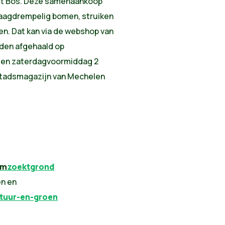
het Bos. Deze samenaankoop
laagdrempelig bomen, struiken
pen. Dat kan via de webshop van
rden afgehaald op
 en zaterdagvoormiddag 2
stadsmagazijn van Mechelen
om
zoektgrond
en en
tuur-en-groen