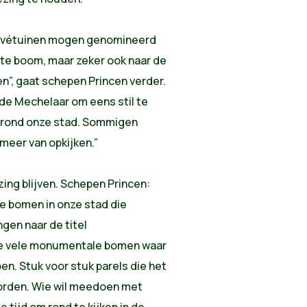
rivétuinen mogen genomineerd
te
boom
, maar zeker ook naar de
n”, gaat schepen Princen verder.
 de Mechelaar om eens stil te
n rond onze stad. Sommigen
 meer van opkijken.”
ezing blijven. Schepen Princen:
te bomen in onze stad die
gen naar de titel
g de vele monumentale bomen waar
n. Stuk voor stuk parels die het
orden. Wie wil meedoen met
tijd om rond te kijken in de