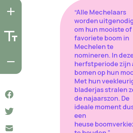
“Alle Mechelaars
worden uitgenodi
om hun mooiste of
favoriete boom in
Mechelen te
nomineren. In dez
herfstperiode zijn 
bomen op hun moo
Met hun veekleuri
bladerjas stralen z
de najaarszon. De
ideale moment du
een
heuse boomverkie
te houden.”