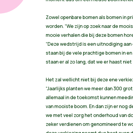
Zowel openbare bomen als bomen in p
worden. “We zijn op zoek naar de
moois
mooie verhalen die bij deze bomen hore
“Deze wedstrijd is een uitnodiging aan
staan bij de vele prachtige bomen in e
staan er al zo lang, dat we er haast niet
Het zal wellicht niet bij deze ene verki
“Jaarlijks planten we meer dan 300 gro
allemaal in de toekomst kunnen meedin
van
mooiste
boom
. En dan zijn er no
we met veel zorg het onderhoud van doe
zeker verdienen om genomineerd te w
deze verkiezing neemt dus best even de 