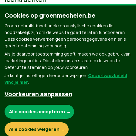
Cookies op groenmechelen.be
Groen gebruikt functionele en analytische cookies die
noodzakelijk zijn om de website goed te laten functioneren.
Deze cookies verwerken geen persoonsgegevens en hier is
geen toestemming voor nodig.
Als je daarvoor toestemming geeft, maken we ook gebruik van
marketingcookies. Die stellen ons in staat om de website
beter af te stemmen op jouw voorkeuren.
Je kunt je instellingen hieronder wijzigen.
Ons privacybeleid
vind je hier
.
Voorkeuren aanpassen
Groen.be
Noodzakelijke cookies:
Alle cookies accepteren
Contact
Privacybeleid
Functionele en analytische cookies:
Alle cookies weigeren
© Copyright Groen 2026 | Gemaakt met
NationBuilder
| Gebouwd door
Tectonica