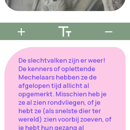
De slechtvalken zijn er weer!
De kenners of oplettende
Mechelaars hebben ze de
afgelopen tijd allicht al
opgemerkt. Misschien heb je
ze al zien rondvliegen, of je
hebt ze (als snelste dier ter
wereld) zien voorbij zoeven, of
je hebt hun gezang al