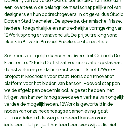
De Henry van de Velde Awards benadrukken al meer dan
een kwarteeuw de belangrijke maatschappelijke rol van
designers en hun opdrachtgevers, in dit geval dus Studio
Dott en Stad Mechelen. De speelse, dynamische, frisse,
heldere, toegankelijke en aantrekkelijke vormgeving van
12Work sprong er vanavond uit. De prijsuitreiking vond
plaats in Bozar in Brussel. Enkele eerste reacties:
Schepen voor gelijke kansen en diversiteit Gabriella De
Francesco: “Studio Dott staat voor innovatie op vlak van
dienstverlening en dat is exact waar ook het 12Work-
project in Mechelen voor staat. Het is een innovatief
platform voor het bieden van kansen. Hoeveel stappen
we de afgelopen decennia ook al gezet hebben, het
krijgen van kansen is nog steeds een verhaal van ongelijk
verdeelde mogelijkheden. 12Work is geworteld in de
noden van onze hedendaagse samenleving, gaat
vooroordelen uit de weg en creëert kansen voor
iedereen. Het project hanteert een werkwijze die niet