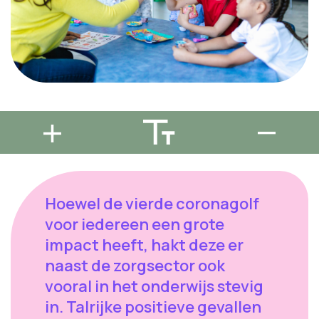
Hoewel de vierde coronagolf
voor iedereen een grote
impact heeft, hakt deze er
naast de zorgsector ook
vooral in het onderwijs stevig
in. Talrijke positieve gevallen