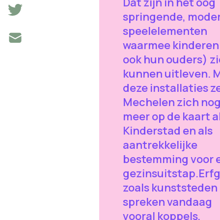
Dat zijn in het oog
springende, mode
speelelementen
waarmee kinderen
ook hun ouders) z
kunnen uitleven. 
deze installaties z
Mechelen zich no
meer op de kaart a
Kinderstad en als
aantrekkelijke
bestemming voor 
gezinsuitstap.Er
zoals kunststeden
spreken vandaag
vooral koppels,