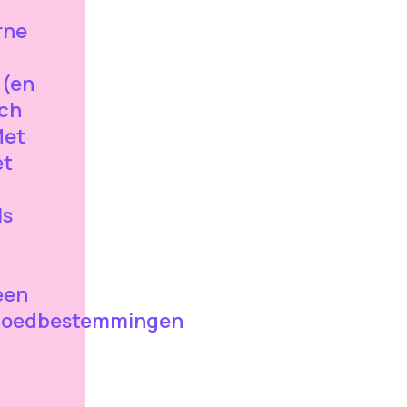
rne
 (en
ich
Met
et
g
ls
een
fgoedbestemmingen