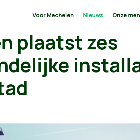
Voor Mechelen
Nieuws
Onze men
n plaatst zes
ndelijke installa
tad