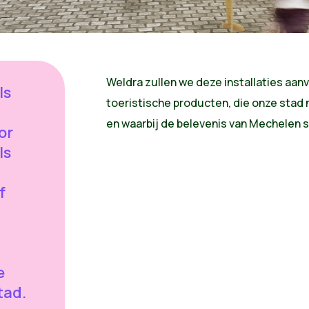
Weldra zullen we deze installaties aan
ls
toeristische producten, die onze stad 
en waarbij de belevenis van Mechelen 
or
ls
f
e
tad.