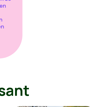
 en
n
en
sant