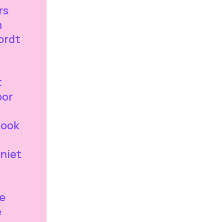
rs
n
ordt
t
oor
 ook
 niet
e
e