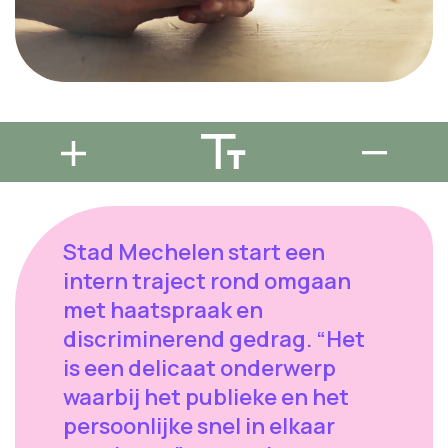
Stad Mechelen start een
intern traject rond omgaan
met haatspraak en
discriminerend gedrag. “Het
is een delicaat onderwerp
waarbij het publieke en het
persoonlijke snel in elkaar