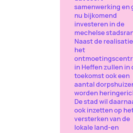
samenwerking en 
nu bijkomend
investeren in de
mechelse stadsra
Naast de realisati
het
ontmoetingscent
in Heffen zullen in
toekomst ook een
aantal dorpshuize
worden heringeric
De stad wil daarna
ook inzetten op he
versterken van de
lokale land-en