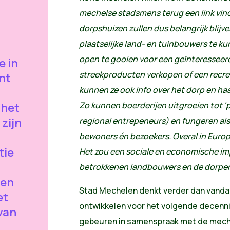
mechelse stadsmens terug een link vind
dorpshuizen zullen dus belangrijk blij
plaatselijke land- en tuinbouwers te 
open te gooien voor een geïnteresseer
e in
streekproducten verkopen of een recre
nt
kunnen ze ook info over het dorp en h
Zo kunnen boerderijen uitgroeien tot '
 het
zijn
regional entrepeneurs) en fungeren al
bewoners én bezoekers. Overal in Europ
tie
Het zou een sociale en economische im
betrokkenen landbouwers en de dorpe
 en
Stad Mechelen denkt verder dan vandaa
et
ontwikkelen voor het volgende decenn
van
gebeuren in samenspraak met de mechel