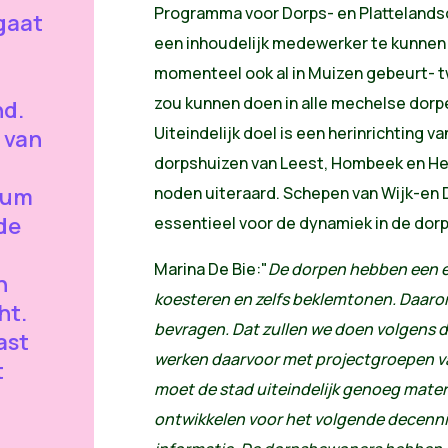
Programma voor Dorps- en Plattelands
gaat
een inhoudelijk medewerker te kunnen
momenteel ook al in Muizen gebeurt- t
zou kunnen doen in alle mechelse dor
nd.
Uiteindelijk doel is een herinrichting v
e van
dorpshuizen van Leest, Hombeek en Hef
rum
noden uiteraard. Schepen van Wijk-en 
 de
essentieel voor de dynamiek in de dor
Marina De Bie:"
De dorpen hebben een e
n
koesteren en zelfs beklemtonen. Daar
ht.
bevragen. Dat zullen we doen volgens d
ast
werken daarvoor met projectgroepen v
t
moet de stad uiteindelijk genoeg mater
ontwikkelen voor het volgende decenn