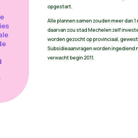
opgestart.
We
Alle plannen samen zouden meer dan 1 
ies
daarvan zou stad Mechelen zelf invest
ale
worden gezocht op provinciaal, gewest
de
Subsidieaanvragen worden ingediend n
verwacht begin 2011.
d
r
?