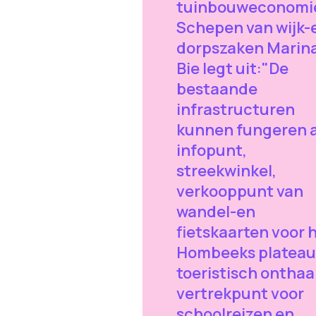
tuinbouweconomi
Schepen van wijk-
dorpszaken Marin
Bie legt uit:"De
bestaande
infrastructuren
kunnen fungeren a
infopunt,
streekwinkel,
verkooppunt van
wandel-en
fietskaarten voor 
Hombeeks plateau
toeristisch onthaa
vertrekpunt voor
schoolreizen en