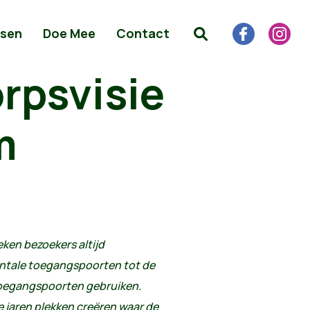
sen
Doe Mee
Contact
rpsvisie
m
ken bezoekers altijd
entale toegangspoorten tot de
toegangspoorten gebruiken.
 jaren plekken creëren waar de