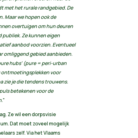
t met het rurale randgebied. De
ven. Maar we hopen ook de
kunnen overtuigen om hun deuren
d publiek. Ze kunnen eigen
atief aanbod voorzien. Eventueel
aar omliggend gebied aanbieden.
pure hubs' (pure = peri-urban
s ontmoetingsplekken voor
a zie je die tendens trouwens.
puls betekenen voor de
n.
"
g. Ze wil een dorpsvisie
ium. Dat moet zoveel mogelijk
aars zelf. Via het Vlaams