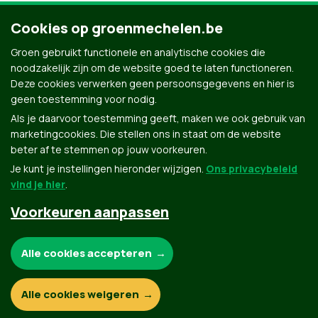
Cookies op groenmechelen.be
Groen gebruikt functionele en analytische cookies die
noodzakelijk zijn om de website goed te laten functioneren.
Deze cookies verwerken geen persoonsgegevens en hier is
geen toestemming voor nodig.
Als je daarvoor toestemming geeft, maken we ook gebruik van
marketingcookies. Die stellen ons in staat om de website
beter af te stemmen op jouw voorkeuren.
Je kunt je instellingen hieronder wijzigen.
Ons privacybeleid
vind je hier
.
Voorkeuren aanpassen
Groen.be
Noodzakelijke cookies:
Alle cookies accepteren
Contact
Privacybeleid
Functionele en analytische cookies:
Alle cookies weigeren
© Copyright Groen 2026 | Gemaakt met
NationBuilder
| Gebouwd door
Tectonica