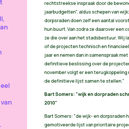
t
rechtstreekse inspraak door de bewone
jaarbudgetten", aldus schepen van wijk
I,
dorpsraden doen zelf een aantal voorst
van
hun buurt. Van zodra ze daarover een 
ze die over aan het stadsbestuur. Wij 
of de projecten technisch en financieel
n
jaar en nemen dan in samenspraak me
definitieve beslissing over de projecte
november volgt er een terugkoppeling 
de definitieve lijst samen te stellen."
deel
Bart Somers: "wijk en dorpraden sch
 van
2010"
Bart Somers: "de wijk- en dorpsraden 
gemotiveerde lijst van prioritaire proje
t