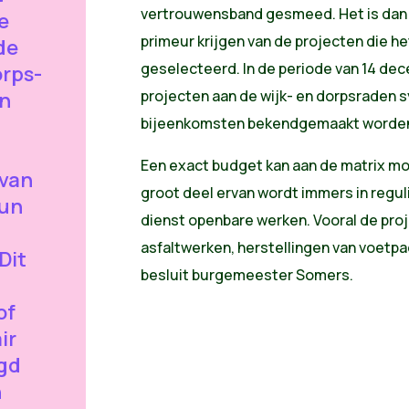
vertrouwensband gesmeed. Het is dan o
e
primeur krijgen van de projecten die he
de
geselecteerd. In de periode van 14 dece
orps-
projecten aan de wijk- en dorpsraden 
en
bijeenkomsten bekendgemaakt worden
Een exact budget kan aan de matrix mo
rvan
groot deel ervan wordt immers in regu
hun
dienst openbare werken. Vooral de pro
asfaltwerken, herstellingen van voetpa
 Dit
besluit burgemeester Somers.
of
ir
gd
n