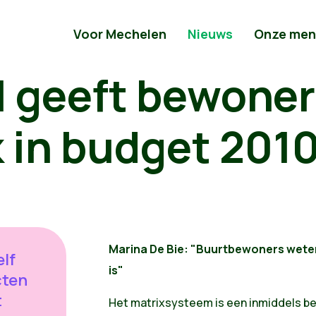
Voor Mechelen
Nieuws
Onze men
II geeft bewone
 in budget 201
Marina De Bie: "Buurtbewoners weten
lf
is"
cten
t
Het matrixsysteem is een inmiddels be