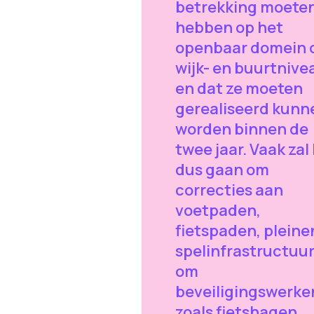
betrekking moete
hebben op het
openbaar domein 
wijk- en buurtnive
en dat ze moeten
gerealiseerd kunn
worden binnen de
twee jaar. Vaak zal
dus gaan om
correcties aan
voetpaden,
fietspaden, pleine
spelinfrastructuur
om
beveiligingswerke
zoals fietshagen,