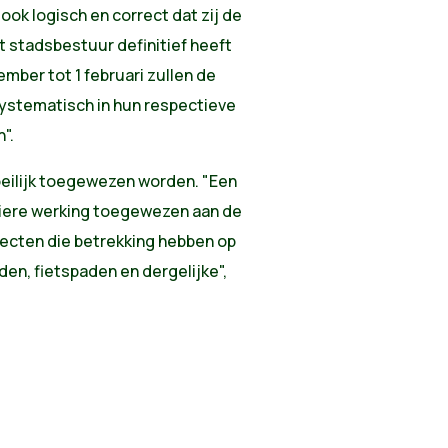
ok logisch en correct dat zij de
t stadsbestuur definitief heeft
mber tot 1 februari zullen de
systematisch in hun respectieve
".
eilijk toegewezen worden. "Een
liere werking toegewezen aan de
jecten die betrekking hebben op
den, fietspaden en dergelijke",