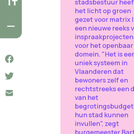
stadsbestuur heef
het licht op groen
gezet voor matrix II
een nieuwe reeks 
inspraakprojecten
voor het openbaar
domein. "Het is ee
uniek systeem in
Vlaanderen dat
bewoners zelf en
rechtstreeks een 
van het
begrotingsbudget
hun stad kunnen
invullen", zegt
burgemeester Bar