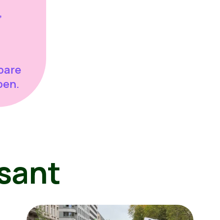
,
bare
pen.
sant