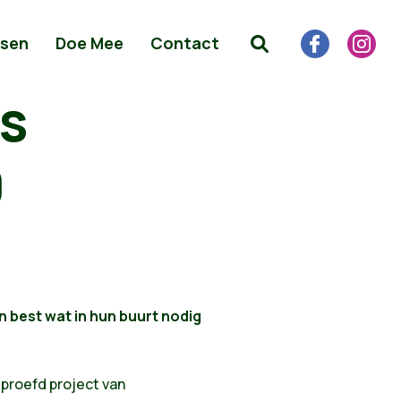
sen
Doe Mee
Contact
rs
0
 best wat in hun buurt nodig
proefd project van