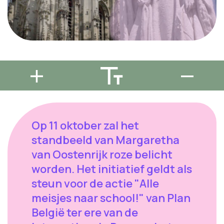
Op 11 oktober zal het
standbeeld van Margaretha
van Oostenrijk roze belicht
worden. Het initiatief geldt als
steun voor de actie "Alle
meisjes naar school!" van Plan
België ter ere van de