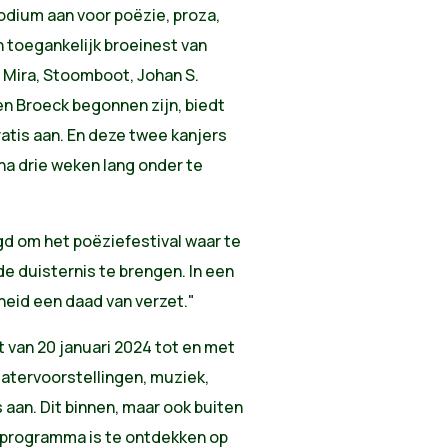
odium aan voor poëzie, proza,
n toegankelijk broeinest van
, Mira, Stoomboot, Johan S.
en Broeck begonnen zijn, biedt
ratis aan. En deze twee kanjers
na drie weken lang onder te
gd om het poëziefestival waar te
de duisternis te brengen. In een
heid een daad van verzet."
t van 20 januari 2024 tot en met
eatervoorstellingen, muziek,
s aan. Dit binnen, maar ook buiten
 programma is te ontdekken op