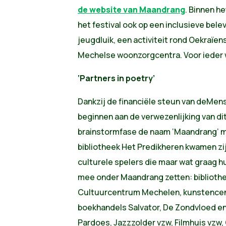
de website van Maandrang
. Binnen h
het festival ook op een inclusieve bele
jeugdluik, een activiteit rond Oekraïe
Mechelse woonzorgcentra. Voor ieder w
‘Partners in poetry’
Dankzij de financiële steun van deMen
beginnen aan de verwezenlijking van dit
brainstormfase de naam ‘Maandrang’ 
bibliotheek Het Predikheren kwamen zij
culturele spelers die maar wat graag 
mee onder Maandrang zetten: bibliothe
Cultuurcentrum Mechelen, kunstencen
boekhandels Salvator, De Zondvloed en
Pardoes, Jazzzolder vzw, Filmhuis vzw,