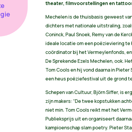
theater, filmvoorstellingen en tattoo
te
gie
Mechelen is de thuisbasis geweest van 
dichters met nationale uitstraling, zo
Coninck, Paul Snoek, Remy van de Kerc
ideale locatie om een poëzieviering t
coördinator bij het Vermeylenfonds, en
De Sprekende Ezels Mechelen, ook. Het 
Tom Cools en hij vond daarna in Pieter S
een heus poëziefestival uit de grond t
Schepen van Cultuur, Björn Siffer, is er
zijn makers: “De twee kopstukken achte
niet min. Tom Cools reikt met het Ver
Publieksprijs uit en organiseert daarna
kampioenschap slam poetry. Pieter St