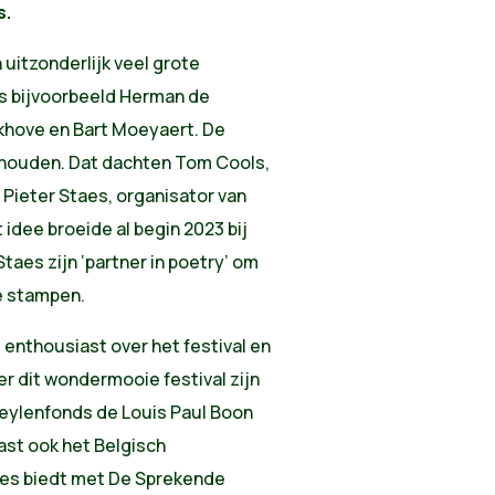
s.
uitzonderlijk veel grote
als bijvoorbeeld Herman de
khove en Bart Moeyaert. De
e houden. Dat dachten Tom Cools,
 Pieter Staes, organisator van
idee broeide al begin 2023 bij
taes zijn ‘partner in poetry’ om
e stampen.
g enthousiast over het festival en
r dit wondermooie festival zijn
meylenfonds de Louis Paul Boon
ast ook het Belgisch
aes biedt met De Sprekende