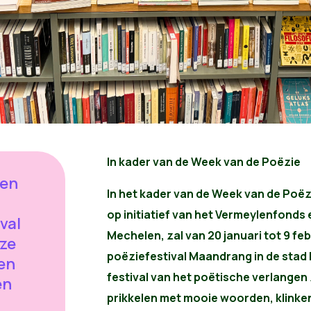
In kader van de Week van de Poëzie
ken
In het kader van de Week van de Poëzie
op initiatief van het Vermeylenfonds
val
Mechelen, zal van 20 januari tot 9 fe
eze
poëziefestival Maandrang in de stad 
ken
festival van het poëtische verlangen z
en
prikkelen met mooie woorden, klinken