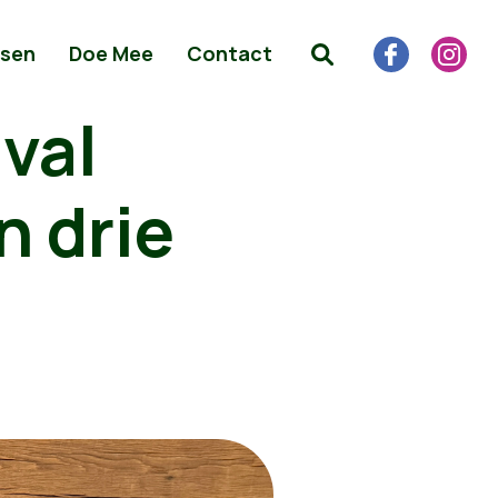
sen
Doe Mee
Contact
val
 drie