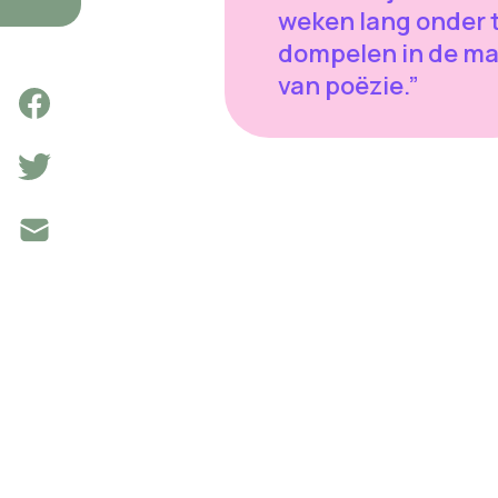
weken lang onder 
dompelen in de ma
van poëzie.”