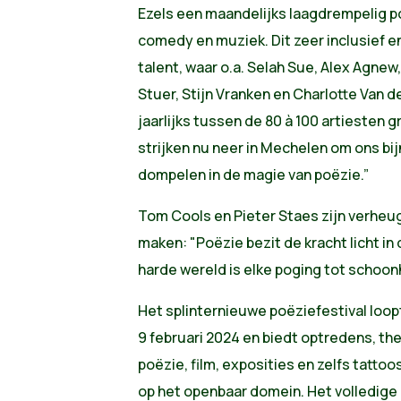
Ezels een maandelijks laagdrempelig p
comedy en muziek. Dit zeer inclusief e
talent, waar o.a. Selah Sue, Alex Agnew
Stuer, Stijn Vranken en Charlotte Van d
jaarlijks tussen de 80 à 100 artiesten g
strijken nu neer in Mechelen om ons bij
dompelen in de magie van poëzie.”
Tom Cools en Pieter Staes zijn verheu
maken: "Poëzie bezit de kracht licht in 
harde wereld is elke poging tot schoon
Het splinternieuwe poëziefestival loop
9 februari 2024 en biedt optredens, th
poëzie, film, exposities en zelfs tattoo
op het openbaar domein. Het volledige