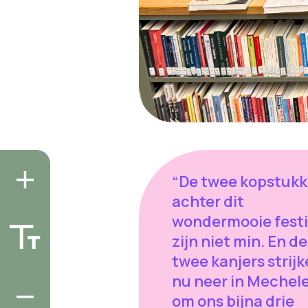
“De twee kopstuk
achter dit
wondermooie festi
zijn niet min. En d
twee kanjers strij
nu neer in Mechel
om ons bijna drie