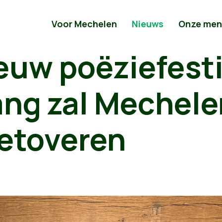
Voor Mechelen
Nieuws
Onze men
euw poëziefesti
ng zal Mechelen
etoveren