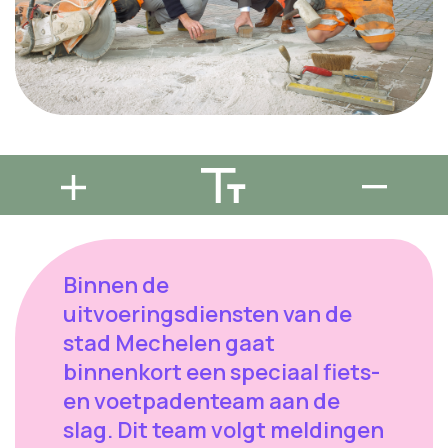
Binnen de
uitvoeringsdiensten van de
stad Mechelen gaat
binnenkort een speciaal fiets-
en voetpadenteam aan de
slag. Dit team volgt meldingen