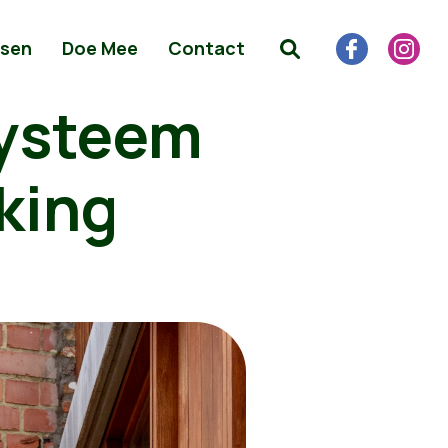
sen
Doe Mee
Contact
systeem
king