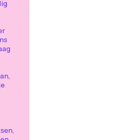
dig
er
ns
raag
an,
je
tsen,
len