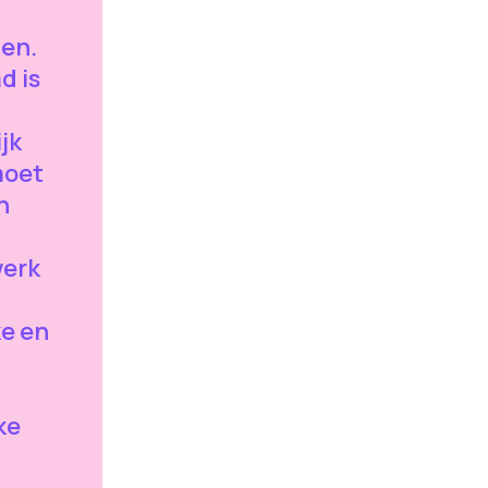
den.
d is
ijk
moet
n
werk
ke en
ke