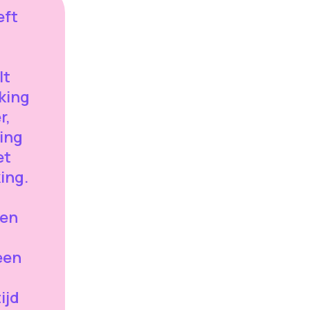
eft
lt
king
r,
king
et
ing.
len
een
tijd