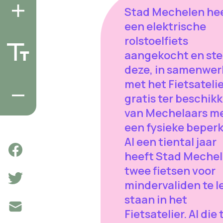
Stad Mechelen he
een elektrische
rolstoelfiets
aangekocht en ste
deze, in samenwer
met het Fietsatelie
gratis ter beschik
van Mechelaars m
een fysieke beperk
Al een tiental jaar
heeft Stad Meche
twee fietsen voor
mindervaliden te l
staan in het
Fietsatelier. Al die 