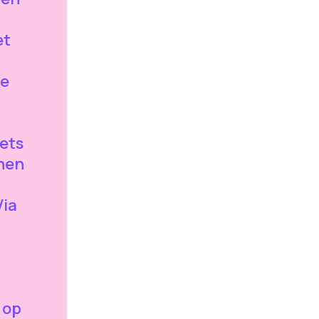
et
ze
iets
nen
Via
 op