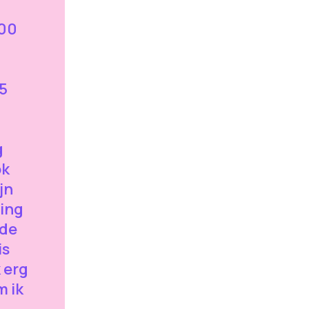
200
5
g
ok
jn
ging
 de
is
 erg
m ik