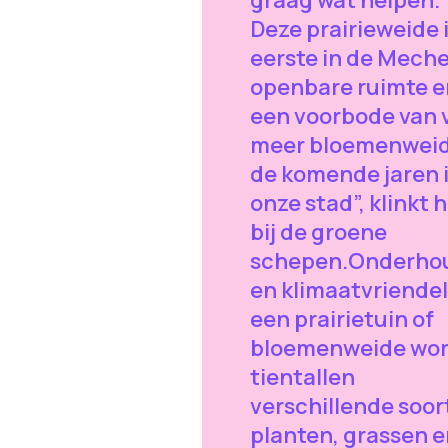
graag wat helpen.
Deze prairieweide 
eerste in de Meche
openbare ruimte e
een voorbode van 
meer bloemenwei
de komende jaren 
onze stad”, klinkt 
bij de groene
schepen.Onderho
en klimaatvriendel
een prairietuin of
bloemenweide wo
tientallen
verschillende soor
planten, grassen e