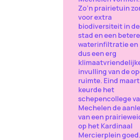
Zo’n prairietuin zo
voor extra
biodiversiteit in de
stad en een betere
waterinfiltratie en 
dus een erg
klimaatvriendelijk
invulling van de o
ruimte. Eind maart
keurde het
schepencollege v
Mechelen de aanl
van een prairiewei
op het Kardinaal
Mercierplein goed