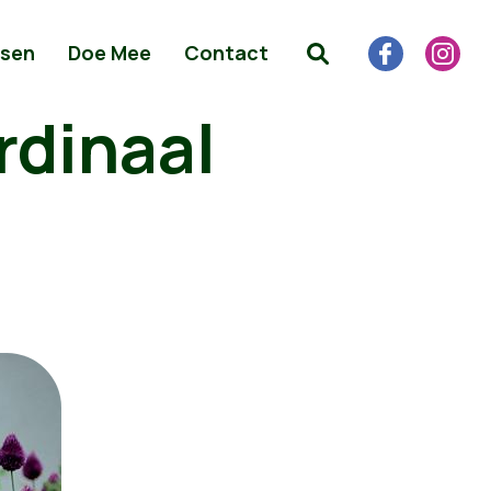
sen
Doe Mee
Contact
rdinaal