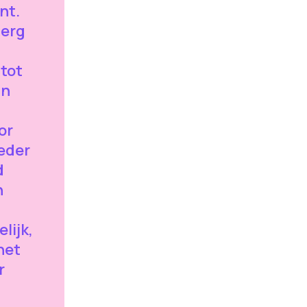
nt.
 erg
 tot
an
or
ieder
d
n
lijk,
het
r