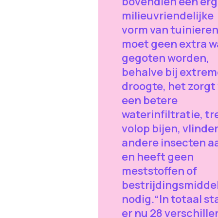
bovendien een erg
milieuvriendelijke
vorm van tuinieren
moet geen extra w
gegoten worden,
behalve bij extrem
droogte, het zorgt
een betere
waterinfiltratie, tr
volop bijen, vlinde
andere insecten a
en heeft geen
meststoffen of
bestrijdingsmidde
nodig.“In totaal s
er nu 28 verschill