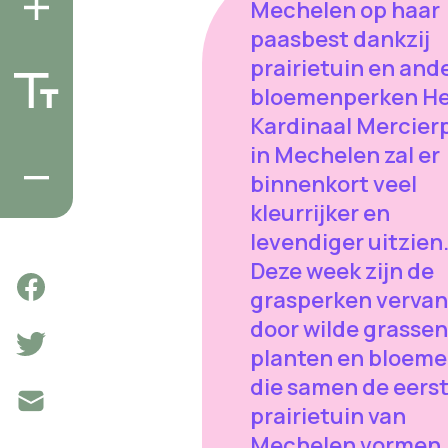
Mechelen op haar
paasbest dankzij
prairietuin en and
bloemenperken H
Kardinaal Mercierp
in Mechelen zal er
binnenkort veel
kleurrijker en
levendiger uitzien
Deze week zijn de
grasperken verva
door wilde grassen
planten en bloem
die samen de eers
prairietuin van
Mechelen vormen.