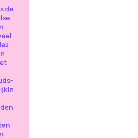
is de
lse
n
veel
des
in
het
uds-
ijkIn
rden
ten
n