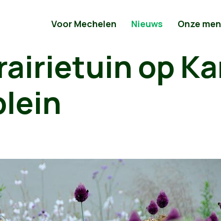
Voor Mechelen
Nieuws
Onze men
rairietuin op Ka
plein