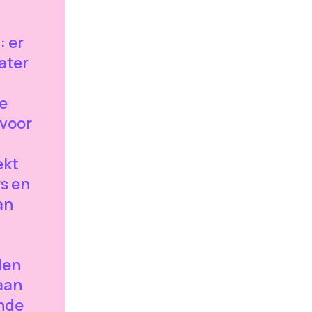
: er
ater
e
 voor
ekt
rs en
an
len
taan
ende