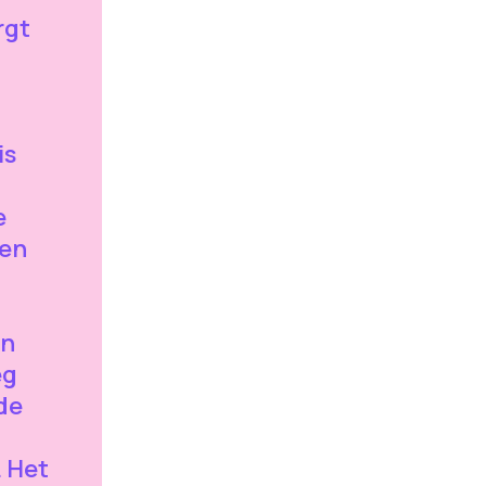
rgt
is
e
pen
an
eg
de
. Het