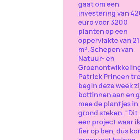
gaat om een
investering van 4
euro voor 3200
planten op een
oppervlakte van 21
m². Schepen van
Natuur- en
Groenontwikkelin
Patrick Princen tr
begin deze week zi
bottinnen aan en 
mee de plantjes in
grond steken. “Dit 
een project waar ik
fier op ben, dus ko