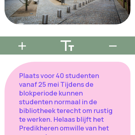
Plaats voor 40 studenten
vanaf 25 mei Tijdens de
blokperiode kunnen
studenten normaal in de
bibliotheek terecht om rustig
te werken. Helaas blijft het
Predikheren omwille van het