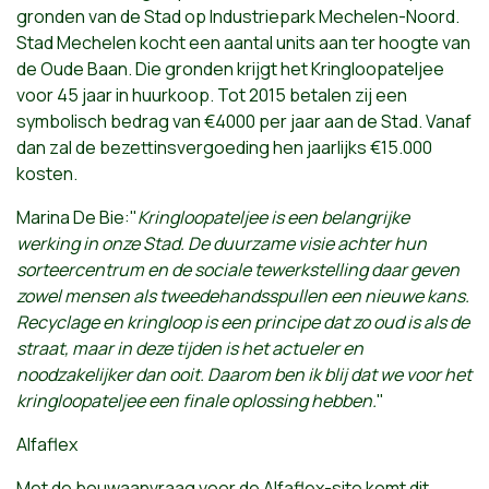
gronden van de Stad op Industriepark Mechelen-Noord.
Stad Mechelen kocht een aantal units aan ter hoogte van
de Oude Baan. Die gronden krijgt het Kringloopateljee
voor 45 jaar in huurkoop. Tot 2015 betalen zij een
symbolisch bedrag van €4000 per jaar aan de Stad. Vanaf
dan zal de bezettinsvergoeding hen jaarlijks €15.000
kosten.
Marina De Bie:"
Kringloopateljee is een belangrijke
werking in onze Stad. De duurzame visie achter hun
sorteercentrum en de sociale tewerkstelling daar geven
zowel mensen als tweedehandsspullen een nieuwe kans.
Recyclage en kringloop is een principe dat zo oud is als de
straat, maar in deze tijden is het actueler en
noodzakelijker dan ooit. Daarom ben ik blij dat we voor het
kringloopateljee een finale oplossing hebben.
"
Alfaflex
Met de bouwaanvraag voor de Alfaflex-site komt dit