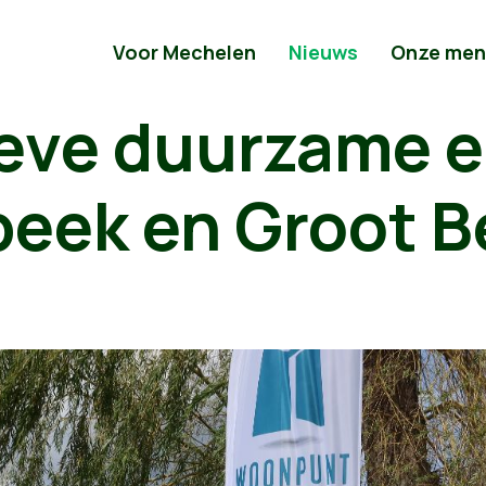
Voor Mechelen
Nieuws
Onze men
ieve duurzame e
beek en Groot B