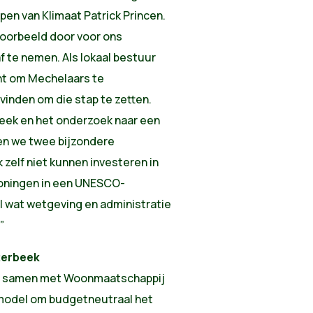
pen van Klimaat Patrick Princen.
voorbeeld door voor ons
 te nemen. Als lokaal bestuur
cht om Mechelaars te
inden om die stap te zetten.
eek en het onderzoek naar een
en we twee bijzondere
 zelf niet kunnen investeren in
oningen in een UNESCO-
l wat wetgeving en administratie
”
terbeek
jd samen met Woonmaatschappij
model om budgetneutraal het