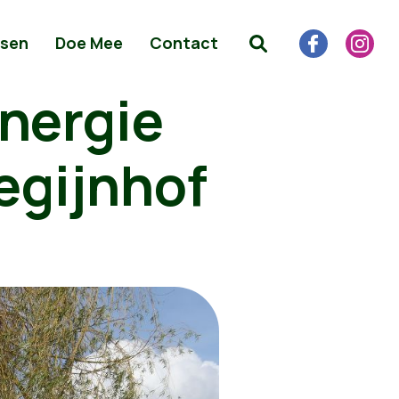
sen
Doe Mee
Contact
nergie
egijnhof