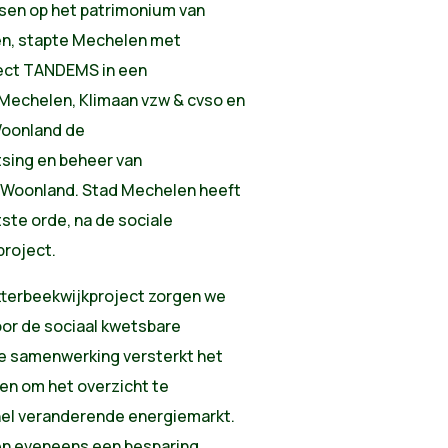
sen op het patrimonium van
ten, stapte Mechelen met
ject TANDEMS in een
echelen, Klimaan vzw & cvso en
Woonland de
sing en beheer van
 Woonland. Stad Mechelen heeft
te orde, na de sociale
project.
tterbeekwijkproject zorgen we
or de sociaal kwetsbare
De samenwerking versterkt het
en om het overzicht te
snel veranderende energiemarkt.
en eveneens een besparing