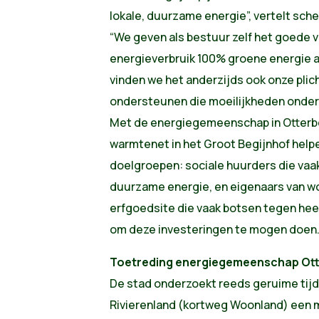
lokale, duurzame energie”, vertelt sche
“We geven als bestuur zelf het goede 
energieverbruik 100% groene energie af
vinden we het anderzijds ook onze pli
ondersteunen die moeilijkheden onderv
Met de energiegemeenschap in Otterb
warmtenet in het Groot Begijnhof help
doelgroepen: sociale huurders die vaak
duurzame energie, en eigenaars van w
erfgoedsite die vaak botsen tegen hee
om deze investeringen te mogen doen.
Toetreding energiegemeenschap Ot
De stad onderzoekt reeds geruime ti
Rivierenland (kortweg Woonland) een 