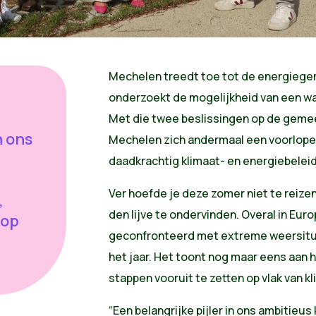
Mechelen treedt toe tot de energieg
onderzoekt de mogelijkheid van een wa
Met die twee beslissingen op de geme
n ons
Mechelen zich andermaal een voorloper
daadkrachtig klimaat- en energiebeleid
Ver hoefde je deze zomer niet te reize
,
den lijve te ondervinden. Overal in Eu
 op
geconfronteerd met extreme weersitua
het jaar. Het toont nog maar eens aan 
stappen vooruit te zetten op vlak van k
“Een belangrijke pijler in ons ambitieus