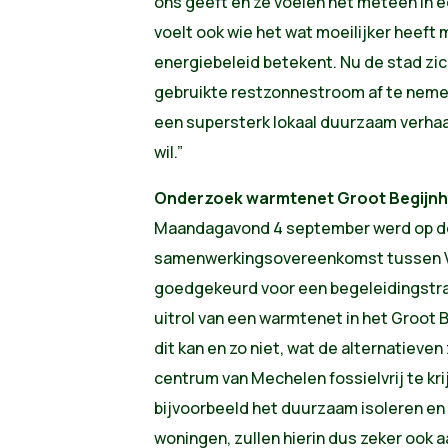
ons geeft en ze voelen het meteen in e
voelt ook wie het wat moeilijker heef
energiebeleid betekent. Nu de stad zic
gebruikte restzonnestroom af te nemen 
een supersterk lokaal duurzaam verhaa
wil.”
Onderzoek warmtenet Groot Begijn
Maandagavond 4 september werd op d
samenwerkingsovereenkomst tussen 
goedgekeurd voor een begeleidingstraj
uitrol van een warmtenet in het Groot 
dit kan en zo niet, wat de alternatieven
centrum van Mechelen fossielvrij te kr
bijvoorbeeld het duurzaam isoleren en
woningen, zullen hierin dus zeker ook 