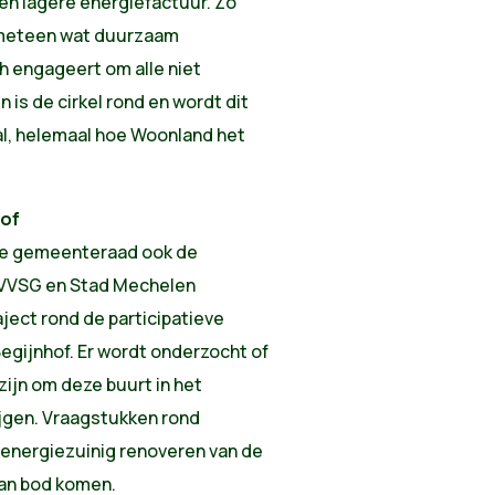
en lagere energiefactuur. Zo
t meteen wat duurzaam
h engageert om alle niet
is de cirkel rond en wordt dit
l, helemaal hoe Woonland het
hof
e gemeenteraad ook de
VVSG en Stad Mechelen
ect rond de participatieve
Begijnhof. Er wordt onderzocht of
 zijn om deze buurt in het
ijgen. Vraagstukken rond
 energiezuinig renoveren van de
aan bod komen.