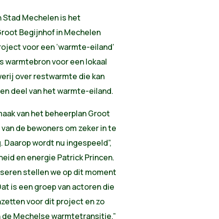
n Stad Mechelen is het
Groot Begijnhof in Mechelen
roject voor een ‘warmte-eiland’
ls warmtebron voor een lokaal
erij over restwarmte die kan
en deel van het warmte-eiland.
aak van het beheerplan Groot
 van de bewoners om zeker in te
. Daarop wordt nu ingespeeld”,
eid en energie Patrick Princen.
iseren stellen we op dit moment
t is een groep van actoren die
nzetten voor dit project en zo
in de Mechelse warmtetransitie.”