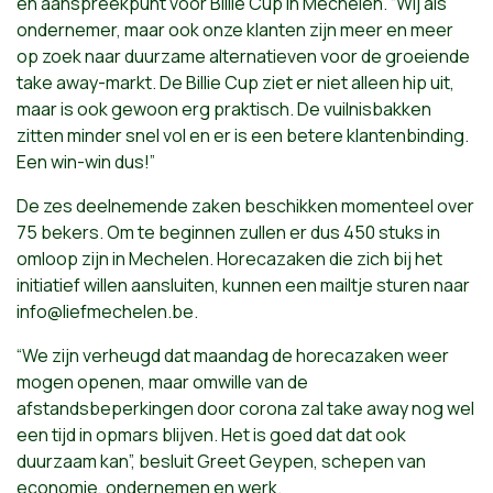
en aanspreekpunt voor Billie Cup in Mechelen. “Wij als
ondernemer, maar ook onze klanten zijn meer en meer
op zoek naar duurzame alternatieven voor de groeiende
take away-markt. De Billie Cup ziet er niet alleen hip uit,
maar is ook gewoon erg praktisch. De vuilnisbakken
zitten minder snel vol en er is een betere klantenbinding.
Een win-win dus!”
De zes deelnemende zaken beschikken momenteel over
75 bekers. Om te beginnen zullen er dus 450 stuks in
omloop zijn in Mechelen. Horecazaken die zich bij het
initiatief willen aansluiten, kunnen een mailtje sturen naar
info@liefmechelen.be
.
“We zijn verheugd dat maandag de horecazaken weer
mogen openen, maar omwille van de
afstandsbeperkingen door corona zal take away nog wel
een tijd in opmars blijven. Het is goed dat dat ook
duurzaam kan”, besluit Greet Geypen, schepen van
economie, ondernemen en werk.