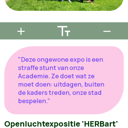
"Deze ongewone expo is een
straffe stunt van onze
Academie. Ze doet wat ze
moet doen: uitdagen, buiten
de kaders treden, onze stad
bespelen.”
Openluchtexpositie 'HERBart'