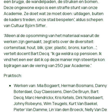
een brugje, de wandelpaden, de struiken en bomen.
Deze ongewone expo is een straffe stunt van onze
Academie. Ze doet wat ze moet doen: uitdagen, buiten
de kaders treden, onze stad bespelen”, aldus schepen
van Cultuur Björn Siffer.
“Alleen al de opsomming van het materiaal waaruit de
werken zijn gemaakt, zegt iets over de diversiteit:
cortenstaal, hout, blik, ijzer, plastic, brons, karton...”,
vertelt docent Bart Decq. “Ik ga weldra op pensioen. Ik
vind het een eer dat ik op deze manier mijn steentje kon
bijdragen aan de viering van 25O jaar Academie.”
Praktisch:
Werken van: Mia Bogaert, Herman Bosmans, Danny
Boterdael, Guy Claessens, Dien De Bruyn, Bart
Decq, Marc Hendrickx, Kris Ketels, Dirk Notebaert,
Johny Robeyns, Wim Teugels, Kurt Van Baekel,
Pieter Van Damme, Lin Van den Broeck, Nelly Van De