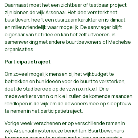
Daarnaast moet het een zichtbaar of tastbaar project
zijn binnen de wijk Arsenaal. Het idee versterkt het
buurtleven, heeft een duurzaam karakter en is klimaat-
en milieuvriendelijk waar mogelijk. De aanvrager blijft
eigenaar van het idee en kan het zelf uitvoeren, in
samenwerking met andere buurtbewoners of Mechelse
organisaties.
Participatietraject
Om zoveel mogelijk mensen bij het wijkbudget te
betrekken en hun ideeën voor de buurt te versterken,
doet de stad beroep op de vzw n.o.n.k.e.l. Drie
medewerkers van n.o.n.k.e.l zullen de komende maanden
rondlopen in de wijk om de bewoners mee op sleeptouw
te nemen in het participatietraject.
Vorige week verschenen er op verschillende ramen in
wijk Arsenaal mysterieuze berichten. Buurtbewoners
begonnen erover te praten met elkaar en op sociale