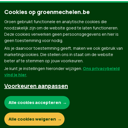
Cookies op groenmechelen.be
Groen gebruikt functionele en analytische cookies die
noodzakelijk zijn om de website goed te laten functioneren.
Deze cookies verwerken geen persoonsgegevens en hier is
geen toestemming voor nodig.
Als je daarvoor toestemming geeft, maken we ook gebruik van
marketingcookies. Die stellen ons in staat om de website
beter af te stemmen op jouw voorkeuren.
Je kunt je instellingen hieronder wijzigen.
Ons privacybeleid
vind je hier
.
Voorkeuren aanpassen
Groen.be
Noodzakelijke cookies:
Alle cookies accepteren
Contact
Privacybeleid
Functionele en analytische cookies:
Alle cookies weigeren
© Copyright Groen 2026 | Gemaakt met
NationBuilder
| Gebouwd door
Tectonica