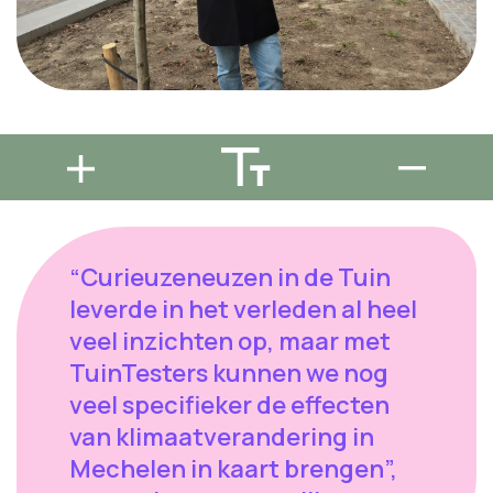
“Curieuzeneuzen in de Tuin
leverde in het verleden al heel
veel inzichten op, maar met
TuinTesters kunnen we nog
veel specifieker de effecten
van klimaatverandering in
Mechelen in kaart brengen”,