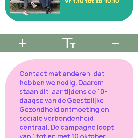
Contact met anderen, dat
hebben we nodig. Daarom
staan dit jaar tijdens de 10-
daagse van de Geestelijke
Gezondheid ontmoeting en
sociale verbondenheid
centraal. De campagne loopt
van 1 tot en met 10 oktober.