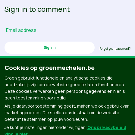
Sign in to comment
Email address
Forgot your password?
Cookies op groenmechelen.be
Groen gebruikt functionele en analytische cookies die
Don’t have an account? Click here to create one.
noodzakelijk zijn om de website goed te laten functioneren.
Deze cookies verwerken geen persoonsgegevens en hier is
geen toestemming voor nodig.
Als je daarvoor toestemming geeft, maken we ook gebruik van
marketingcookies. Die stellen ons in staat om de website
beter af te stemmen op jouw voorkeuren.
Je kunt je instellingen hieronder wijzigen.
Ons privacybeleid
vind je hier
.