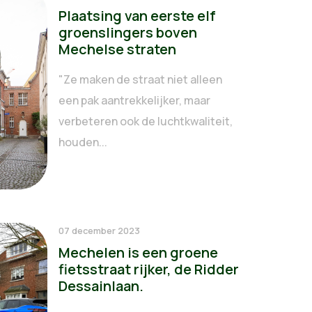
Plaatsing van eerste elf
groenslingers boven
Mechelse straten
"Ze maken de straat niet alleen
een pak aantrekkelijker, maar
verbeteren ook de luchtkwaliteit,
houden...
07 december 2023
Mechelen is een groene
fietsstraat rijker, de Ridder
Dessainlaan.