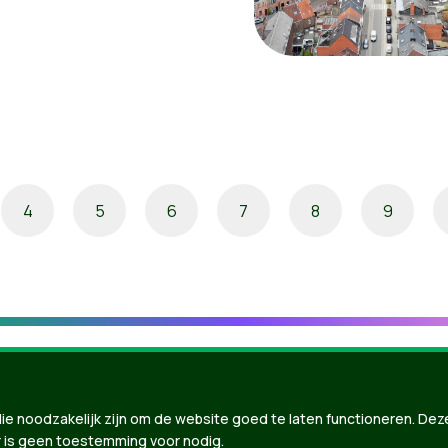
4
5
6
7
8
9
ie noodzakelijk zijn om de website goed te laten functioneren. Dez
 is geen toestemming voor nodig.