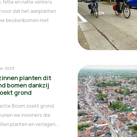
 hitte en natte winters
rvoor dat het aanplanten
we beukenbomen niet
er 2023
zinnen planten dit
d bomen dankzij
oekt grond
actie Boom zoekt grond
unen we inwoners die
len planten en verlagen...