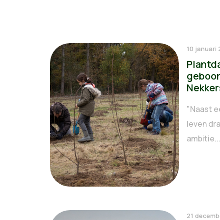
10 januari
Plantd
geboor
Nekker
"Naast e
leven dra
ambitie..
21 decemb