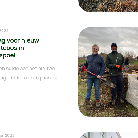
 2024
ag voor nieuw
tebos in
spoel
en hulde aan het nieuwe
agt dit bos ook bij aan de
.
er 2023