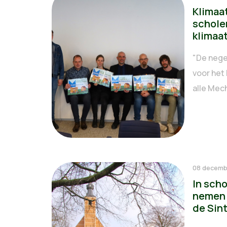
Klimaa
schole
klimaa
"De nege
voor het 
alle Mech
08 decemb
In sch
nemen 
de Sin