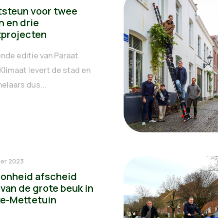
tsteun voor twee
n en drie
tprojecten
nde editie van Paraat
Klimaat levert de stad en
elaars dus...
er 2023
oonheid afscheid
van de grote beuk in
te-Mettetuin