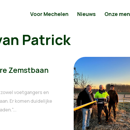
Voor Mechelen
Nieuws
Onze men
van Patrick
ere Zemstbaan
r zowel voetgangers en
aan. Er komen duidelijke
den."...