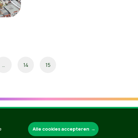
…
14
15
Alle cookies accepteren
e
Groen.be