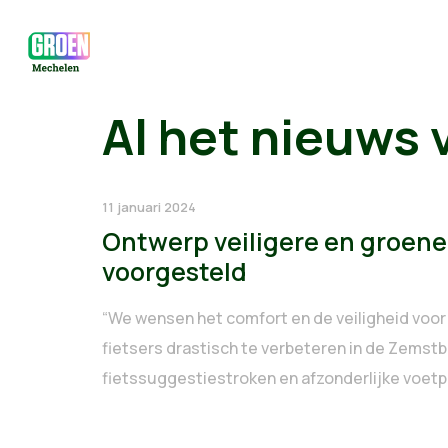
Al het nieuws 
11 januari 2024
Ontwerp veiligere en groen
voorgesteld
“We wensen het comfort en de veiligheid voo
fietsers drastisch te verbeteren in de Zemstb
fietssuggestiestroken en afzonderlijke voetpa