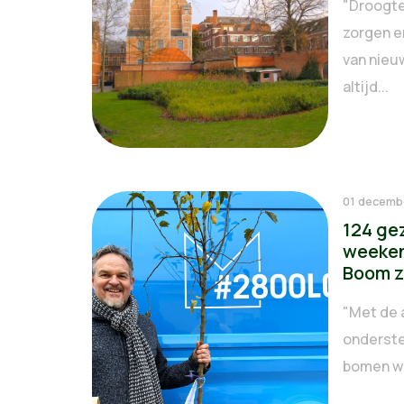
"Droogte,
zorgen e
van nieu
altijd...
01 decemb
124 ge
weeken
Boom z
"Met de 
onderste
bomen wil