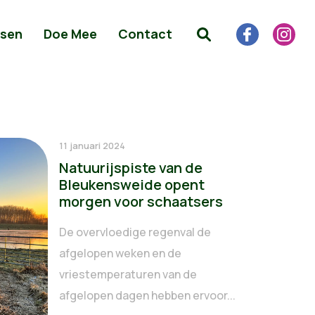
sen
Doe Mee
Contact
11 januari 2024
Natuurijspiste van de
Bleukensweide opent
morgen voor schaatsers
De overvloedige regenval de
afgelopen weken en de
vriestemperaturen van de
afgelopen dagen hebben ervoor...