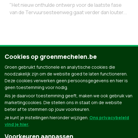
"Het nieuw onthulde ontwerp voor de laatste fase
van de Tervuursesteenweg gaat verder dan louter...
Cookies op groenmechelen.be
4
5
6
7
8
9
Groen gebruikt functionele en analytische cookies die
noodzakelijk zijn om de website goed te laten functioneren.
Deze cookies verwerken geen persoonsgegevens en hier is
geen toestemming voor nodig.
Als je daarvoor toestemming geeft, maken we ook gebruik van
marketingcookies. Die stellen ons in staat om de website
beter af te stemmen op jouw voorkeuren.
Je kunt je instellingen hieronder wijzigen.
Ons privacybeleid
vind je hier
.
Voorkeuren aanpassen