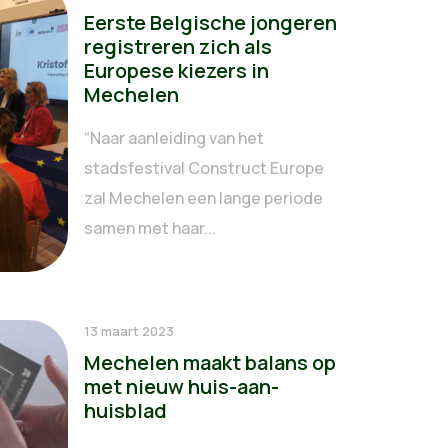
Eerste Belgische jongeren
registreren zich als
Europese kiezers in
Mechelen
“Naar aanleiding van het
stadsfestival Construct Europe
zal Mechelen een lange periode
samen met haar...
13 maart 2023
Mechelen maakt balans op
met nieuw huis-aan-
huisblad