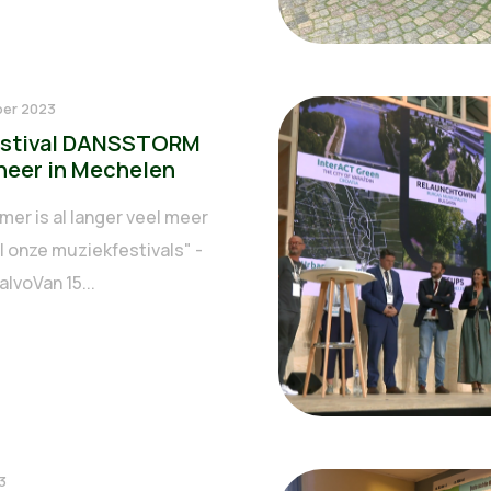
ber 2023
estival DANSSTORM
 neer in Mechelen
mer is al langer veel meer
l onze muziekfestivals" -
alvoVan 15...
3