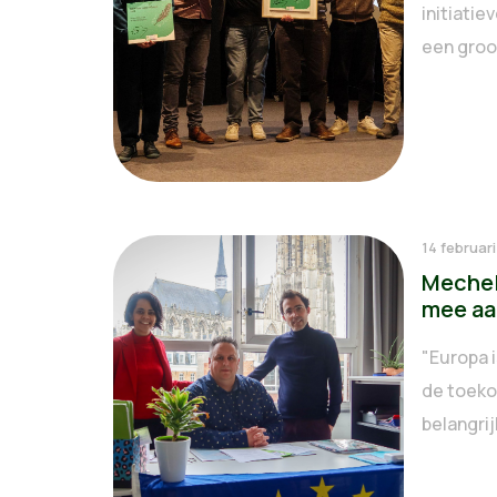
initiati
een groot
14 februar
Mechel
mee aa
"Europa 
de toeko
belangrij