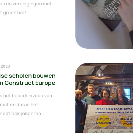
even en verenigingen met
 groen hart...
i 2023
se scholen bouwen
n Construct Europe
is het beleidsniveau van
mst en dus is het
k dat ook jongeren...