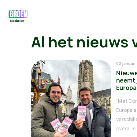
Al het nieuws 
02 januari
Nieuwe
neemt 
Europa
“Met Con
Europa e
verschil
overal in 