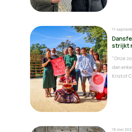
11 septem
Dansf
strijkt
"Onze zo
dan enke
Kristof C
16 mei 202