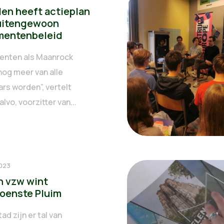
en heeft actieplan
uitengewoon
mentenbeleid
enten als Maanrock
og meer van alle
rs worden”, vertelt
alvo, voorzitter van...
2023
n vzw wint
roenste Pluim
tad zijn er tal van