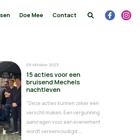
sen
Doe Mee
Contact
09 oktober 2023
15 acties voor een
bruisend Mechels
nachtleven
"Deze acties kunnen zeker een
verschil maken. Een vergunning
aanvragen voor een evenement
wordt vereenvoudigd....