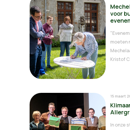
Mechel
voor b
evene
"Evenem
moeten n
Mechelaa
Kristof C
15 maart 
Klimaa
Allerg
In onze s