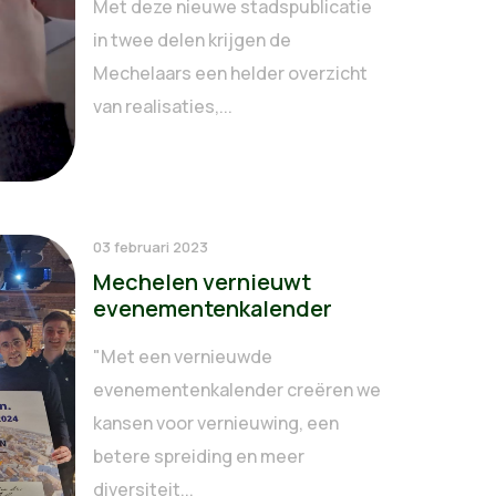
Met deze nieuwe stadspublicatie
in twee delen krijgen de
Mechelaars een helder overzicht
van realisaties,...
03 februari 2023
Mechelen vernieuwt
evenementenkalender
"Met een vernieuwde
evenementenkalender creëren we
kansen voor vernieuwing, een
betere spreiding en meer
diversiteit...