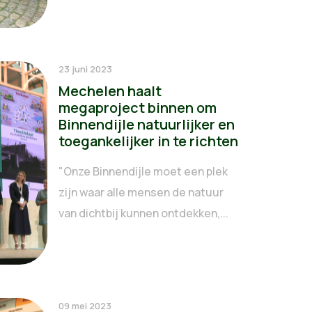
23 juni 2023
Mechelen haalt
megaproject binnen om
Binnendijle natuurlijker en
toegankelijker in te richten
"Onze Binnendijle moet een plek
zijn waar alle mensen de natuur
van dichtbij kunnen ontdekken,...
09 mei 2023