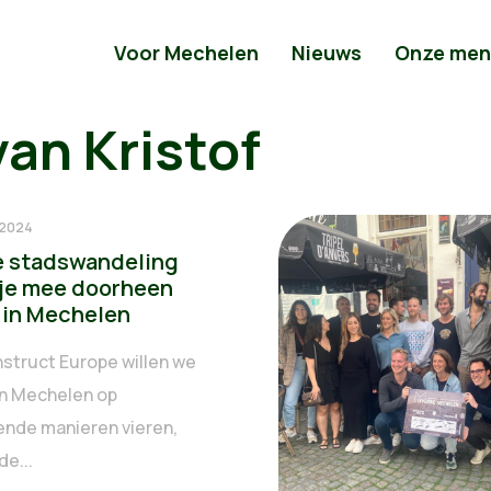
Voor Mechelen
Nieuws
Onze men
van Kristof
 2024
 stadswandeling
je mee doorheen
 in Mechelen
struct Europe willen we
n Mechelen op
lende manieren vieren,
de...